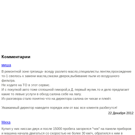
Комментарии
миша
В ремонтной зоне грязища- всюду разлито масло,специалисты лентяи,прохождение
то-1 свелось к замени масла,смазки дверок,выбивание пыли из воздушного
фильтра.
Не ходите на ТО в этот сервис.
И с покупкой авто тоже сплошной гиморой,а Д. первый жулик.то и дело предлагает
какие то левые услуги в обход салона себе на лапу.
Из разговора стало понятно что на директора салона он чихае и плюёт.
Уважаемый директор наведите порядок или от вас все клиентв разбегутся!
22 Декабря 2012
Миха
Купил у них ниссан джук и после 15000 пробега загорелся "чек" на панели приборов
и машина начала двигаться со скоростью не более 30 км/ч, обратился к ним в