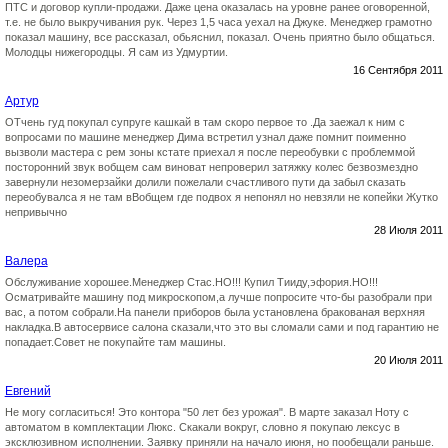
ПТС и договор купли-продажи. Даже цена оказалась на уровне ранее оговоренной,
т.е. не было выкручивания рук. Через 1,5 часа уехал на Джуке. Менеджер грамотно
показал машину, все рассказал, обьяснил, показал. Очень приятно было общаться.
Молодцы нижегородцы. Я сам из Удмуртии.
16 Сентября 2011
Артур
ОТчень гуд покупал супруге кашкай в там скоро первое то .Да заежал к ним с
вопросами по машине менеджер Дима встретил узнал даже помнит поименно
вызволи мастера с рем зоны кстате приехал я после переобувки с проблеммой
посторонний звук вобщем сам виноват непроверил затяжку колес безвозмездно
завернули незомерзайки долили пожелали счастливого пути да забыл сказать
переобувалса я не там вВобщем где подвох я непонял но невзяли не копейки Жутко
непривычно
28 Июля 2011
Валера
Обслуживание хорошее.Менеджер Стас.НО!!! Купил Тииду,эфория.НО!!!
Осматривайте машину под микроскопом,а лучше попросите что-бы разобрали при
вас, а потом собрали.На панели приборов была установлена бракованая верхняя
накладка.В автосервисе салона сказали,что это вы сломали сами и под гарантию не
попадает.Совет не покупайте там машины.
20 Июля 2011
Евгений
Не могу согласиться! Это контора "50 лет без урожая". В марте заказал Ноту с
автоматом в комплектации Люкс. Скакали вокруг, словно я покупаю лексус в
эксклюзивном исполнении. Заявку приняли на начало июня, но пообещали раньше.