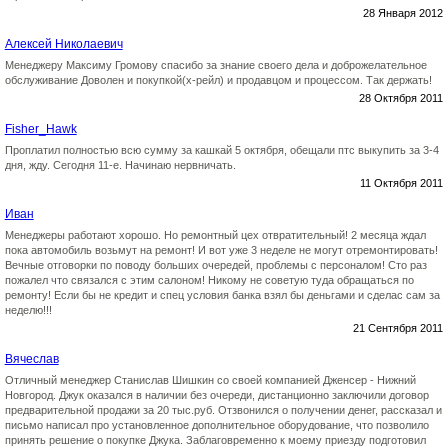
28 Января 2012
Алексей Николаевич
Менеджеру Максиму Громову спасибо за знание своего дела и доброжелательное
обслуживание Доволен и покупкой(х-рейл) и продавцом и процессом. Так держать!
28 Октября 2011
Fisher_Hawk
Проплатил полностью всю сумму за кашкай 5 октября, обещали птс выкупить за 3-4
дня, жду. Сегодня 11-е. Начинаю нервничать.
11 Октября 2011
Иван
Менеджеры работают хорошо. Но ремонтный цех отвратительный! 2 месяца ждал
пока автомобиль возьмут на ремонт! И вот уже 3 неделе не могут отремонтировать!
Вечные отговорки по поводу больших очередей, проблемы с персоналом! Сто раз
пожалел что связался с этим салоном! Никому не советую туда обращаться по
ремонту! Если бы не кредит и спец условия банка взял бы деньгами и сделас сам за
неделю!!!
21 Сентября 2011
Вячеслав
Отличный менеджер Станислав Шишкин со своей компанией Дженсер - Нижний
Новгород. Джук оказался в наличии без очереди, дистанционно заключили договор
предварительной продажи за 20 тыс.руб. Отзвонился о получении денег, рассказал и
письмо написал про установленное дополнительное оборудование, что позволило
принять решение о покупке Джука. Заблаговременно к моему приезду подготовил