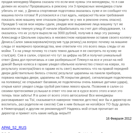
продаж менеджер Марина сказала что если мне нужны эти менеджеры, то я сам
должен их искать! Прорвавшись в ремзону эти 3 прекрасных менеджера стали
убегать от нас, у Дениса спортивная подготовка оказалась хуже и он сообщил что
машина почти готова! Я успокоился и стал ждать, напрасно! На мои требования
показать мою машину мне отказали.(видите ли у них в ремзоне очень опасно).
Прождав 5 часов мои нервы сдали, увидав мое выражение лица машину тут же
выкатили на темную улицу.И начали обрабатывать на счет доп оборудования, т.к
оказалось что их услуги выросли на 3000 рублей, получив в лицо эту разницу
Александр и Школьник скрылись в неизвестном направлении оставив своего коллегу
Дениса.Салон замаскировали(погрузив туда резину),на вопрос почему на машине
следы от малярного производства, мне ответили что это всего лишь следы от их
мойки. Т.к на улице почему то стало темно дальше я ее смотреть по кузову не
стал(зря). Сев в салон, спросил что тут за цифры на БК и получил уникальный
ответ-Дома дол прочитаешь и сам разберешься! Плюнул на все и уехал на ней
домой! Вынув колеса в гараже увидел обильное количество стекол на коврах, по
результату осмотра(благо в гараже есть свет) выяснилось что на правой передней
двери действительно билось стекло( результат царапины на панели приборов,
порвана накладка двери, царапины на ЛК покрытии двери), сигнализация подключена
на половину( не открывает багажник,не подключены очень важные датчики-удара),
открыв капот увидел следы грубой рихтовки левого крыла. Позвонив в салон со
своими претензиями услышал в ответ что они не в курсе всего этого и мол это
теперь твои заботы! Я в шоке от всего этого автосалона! Все менеджеры
разговаривают на ТЫ, сказывается наверное тяжелое детство( мог бы и директор их
воспитать, раз родители не смогли) Сам к ним больше ни ногой(все ТО буду делать
в Нижегородце) и другим не рекомендую!!! Надеюсь мой отзыв прочитает их
директор и примет хоть какие нибудь меры!!!!
16 Февраля 2012
APA6_52_RUS