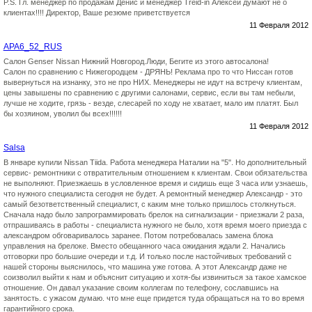
P.S. Гл. менеджер по продажам Денис и менеджер Treid-in Алексей думают не о
клиентах!!!! Директор, Ваше резюме приветствуется
11 Февраля 2012
APA6_52_RUS
Салон Genser Nissan Нижний Новгород.Люди, Бегите из этого автосалона!
Салон по сравнению с Нижегородцем - ДРЯНЬ! Реклама про то что Ниссан готов
вывернуться на изнанку, это не про НИХ. Менеджеры не идут на встречу клиентам,
цены завышены по сравнению с другими салонами, сервис, если вы там небыли,
лучше не ходите, грязь - везде, слесарей по ходу не хватает, мало им платят. Был
бы хозяином, уволил бы всех!!!!!!
11 Февраля 2012
Salsa
В январе купили Nissan Tiida. Работа менеджера Наталии на "5". Но дополнительный
сервис- ремонтники с отвратительным отношением к клиентам. Свои обязательства
не выполняют. Приезжаешь в условленное время и сидишь еще 3 часа или узнаешь,
что нужного специалиста сегодня не будет. А ремонтный менеджер Александр - это
самый безответственный специалист, с каким мне только пришлось столкнуться.
Сначала надо было запрограммировать брелок на сигнализации - приезжали 2 раза,
отпрашиваясь в работы - специалиста нужного не было, хотя время моего приезда с
александром обговаривалось заранее. Потом потребовалась замена блока
управления на брелоке. Вместо обещанного часа ожидания ждали 2. Начались
отговорки про большие очереди и т.д. И только после настойчивых требований с
нашей стороны выяснилось, что машина уже готова. А этот Александр даже не
соизволил выйти к нам и объяснит ситуацию и хотя-бы извиниться за такое хамское
отношение. Он давал указание своим коллегам по телефону, сославшись на
занятость. с ужасом думаю. что мне еще придется туда обращаться на то во время
гарантийного срока.