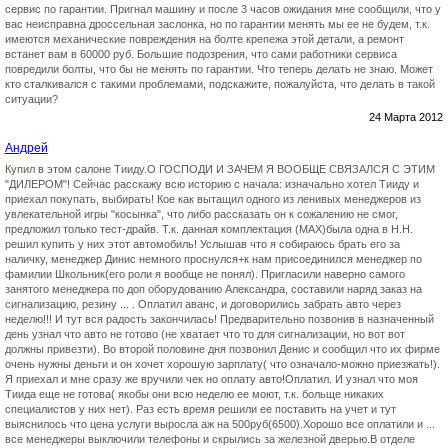
сервис по гарантии. Пригнал машину и после 3 часов ожидания мне сообщили, что у
вас неисправна дроссельная заслонка, но по гарантии менять мы ее не будем, т.к.
имеются механические повреждения на болте крепежа этой детали, а ремонт
встанет вам в 60000 руб. Большие подозрения, что сами работники сервиса
повредили болты, что бы не менять по гарантии. Что теперь делать не знаю. Может
кто сталкивался с такими проблемами, подскажите, пожалуйста, что делать в такой
ситуации?
24 Марта 2012
Андрей
Купил в этом салоне Тииду.О ГОСПОДИ И ЗАЧЕМ Я ВООБЩЕ СВЯЗАЛСЯ С ЭТИМ
"ДИЛЕРОМ"! Сейчас расскажу всю историю с начала: изначально хотел Тииду и
приехал покупать, выбирать! Кое как вытащил одного из ленивых менеджеров из
увлекательной игры "косынка", что либо рассказать он к сожалению не смог,
предложил только тест-драйв. Т.к. данная комплектация (МАХ)была одна в Н.Н.
решил купить у них этот автомобиль! Услышав что я собираюсь брать его за
наличку, менеджер Динис немного проснулся+к нам присоединился менеджер по
фамилии Школьник(его роли я вообще не понял). Пригласили наверно самого
занятого менеджера по доп оборудованию Александра, составили наряд заказ на
сигнализацию, резину ... . Оплатил аванс, и договорились забрать авто через
неделю!!! И тут вся радость закончилась! Предварительно позвонив в назначенный
день узнал что авто не готово (не хватает что то для сигнализации, но вот вот
должны привезти). Во второй половине дня позвонил Денис и сообщил что их фирме
очень нужны деньги и он хочет хорошую зарплату( что означало-можно приезжать!).
Я приехал и мне сразу же вручили чек но оплату авто!Оплатил. И узнал что моя
Тиида еще не готова( якобы они всю неделю ее моют, т.к. больще никаких
специалистов у них нет). Раз есть время решили ее поставить на учет и тут
выяснилось что цена услуги выросла аж на 500руб(6500).Хорошо все оплатили и ...
все менеджеры выключили телефоны и скрылись за железной дверью.В отделе