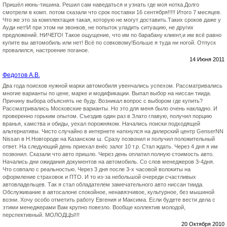
Пришёл июнь-тишина. Решил сам наведаться и узнать где моя нотка.Долго
смотрели в комп. потом сказали что срок поставки 16 сентября!!!!! Итого 7 месяцев.
Что же это за комплектация такая, которую не могут доставить.Таких сроков даже у
Ауди нет!И при этом ни звонков, не попыток уладить ситуацию, не других
предложений. НИЧЕГО! Такое ощущение, что им по барабану клиент,и им всё равно
купите вы автомобиль или нет! Всё по совковому!Больше я туда ни ногой. Отпуск
провалился, настроение поганое.
14 Июня 2011
Федотов А.В.
Два года поисков нужной марки автомобиля увенчались успехом. Рассматривались
многие варианты по цене, марке и модификации. Выпал выбор на ниссан тиида.
Причину выбора объяснять не буду. Возникал вопрос с выбором где купить?
Рассматривались Московские варианты. Но это для меня было очень накладно. И
проверенно горьким опытом. Съездив один раз в Злато главую, получил порцию
вранья, хамства и обиды, уехал порожняком. Начались поиски подходящей
альтернативы. Чисто случайно в интернете наткнулся на дилерский центр GenserNN
Nissan в Н.Новгороде на Казанском ш. Сразу позвонил и получил положительный
ответ. На следующий день приехал внёс залог 10 т.р. Стал ждать. Через 4 дня я им
позвонил. Сказали что авто пришло. Через день оплатил полную стоимость авто.
Начались дни ожидания документов на автомобиль. Со слов менеджеров 3-4дня.
Что совпало с реальностью. Через 3 дня после 3-х часовой волокиты на
оформление страховок и ПТО. И то из-за небольшой очереди счастливых
автовладельцев. Так я стал обладателем замечательного авто ниссан тиида.
Обслуживание в автосалоне спокойное, ненавязчивое, культурное, без мышиной
возни. Хочу особо отметить работу Евгения и Максима. Если будете вести дела с
этими менеджерами Вам крупно повезло. Вообще коллектив молодой,
перспективный. МОЛОДЦЫ!!!
20 Октября 2010