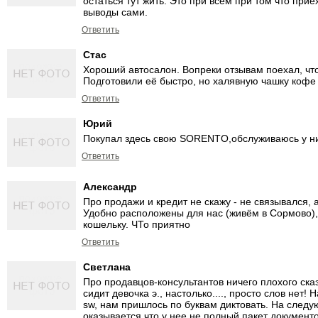
остаться тут жить. Это при всём при том что прие
выводы сами.
Ответить
Стас
Хороший автосалон. Вопреки отзывам поехал, чтоб
Подготовили её быстро, но халявную чашку кофе
Ответить
Юрий
Покупал здесь свою SORENTO,обслуживаюсь у них
Ответить
Александр
Про продажи и кредит не скажу - не связывался,
Удобно расположены для нас (живём в Сормово), о
кошельку. ЧТо приятно
Ответить
Светлана
Про продавцов-консультантов ничего плохого сказ
сидит девочка э., настолько...., просто слов нет
sw, нам пришлось по буквам диктовать. На следу
оказывается что у нее не полный пакет документо