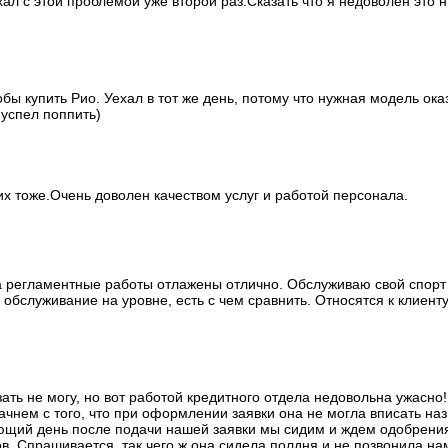
хал с этой проблемой уже второй раз.Сказать что я недоволен это н
ы купить Рио. Уехал в тот же день, потому что нужная модель ока
 успел поппить)
 тоже.Очень доволен качеством услуг и работой персонала.
 а регламентные работы отлажены отлично. Обслуживаю свой спорт 
бслуживание на уровне, есть с чем сравнить. Относятся к клиенту к
ать не могу, но вот работой кредитного отдела недовольна ужасно
! Начнем с того, что при оформлении заявки она не могла вписать н
ющий день после подачи нашей заявки мы сидим и ждем одобрения,
в. Спрашивается, так чего ж она сидела полдня и не позвонила нам?