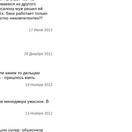
ываемся из другого
тосалону муж решил ей
.к. банк работает только
ютно некомпетентен!!!
17 Июля 2013
29 Декабря 2012
ли каким то дельцам
- пришлось взять.
19 Ноября 2012
ние менеджера ужасное. В
13 Ноября 2012
было супер: объясняли