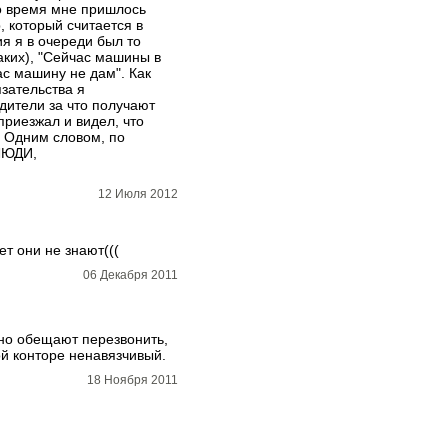
то время мне пришлось
 который считается в
я я в очереди был то
аких), "Сейчас машины в
ас машину не дам". Как
язательства я
дители за что получают
приезжал и видел, что
? Одним словом, по
 ЛЮДИ,
12 Июля 2012
ет они не знают(((
06 Декабря 2011
нно обещают перезвонить,
ой конторе ненавязчивый.
18 Ноября 2011