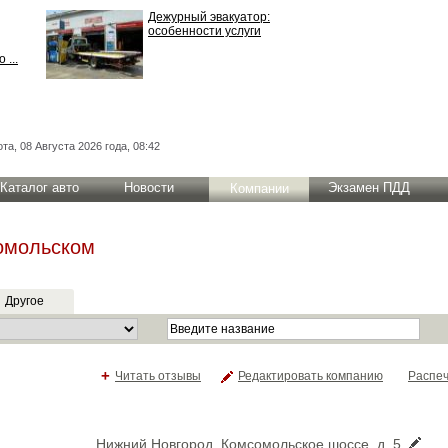
Дежурный эвакуатор:
особенности услуги
 ...
та, 08 Августа 2026 года, 08:42
Каталог авто
Новости
Экзамен ПДД
Компании
сомольском
Другое
+
Читать отзывы
Редактировать компанию
Распеч
Нижний Новгород, Комсомольское шоссе, д. 5