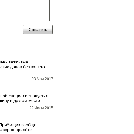
Отправить
чень вежливые
аких допов без вашего
03 Мая 2017
иной специалист опустил
ашину в другом месте.
22 Июня 2015
у. Приёмщик вообще
наверно придётся