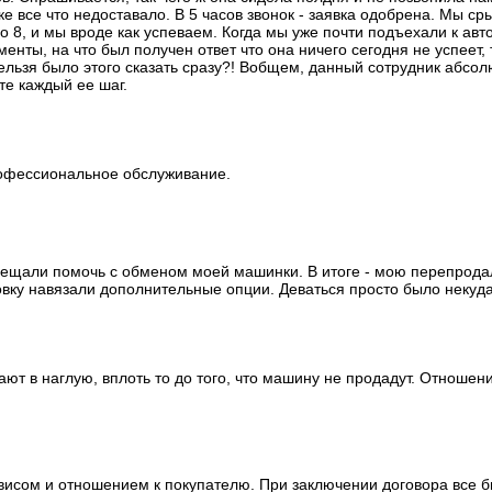
 все что недоставало. В 5 часов звонок - заявка одобрена. Мы ср
до 8, и мы вроде как успеваем. Когда мы уже почти подъехали к ав
енты, на что был получен ответ что она ничего сегодня не успеет, т
нельзя было этого сказать сразу?! Вобщем, данный сотрудник абсол
те каждый ее шаг.
офессиональное обслуживание.
бещали помочь с обменом моей машинки. В итоге - мою перепрода
вку навязали дополнительные опции. Деваться просто было некуда 
ют в наглую, вплоть то до того, что машину не продадут. Отноше
висом и отношением к покупателю. При заключении договора все 