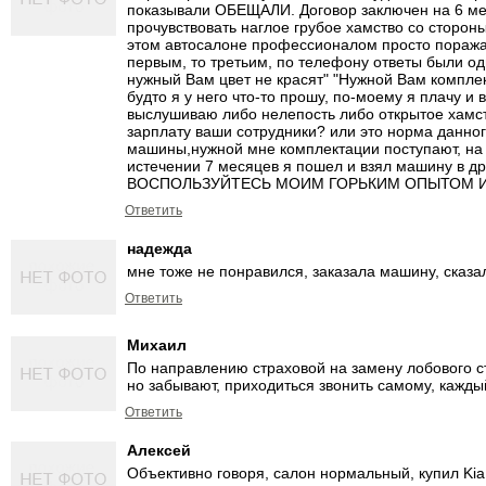
показывали ОБЕЩАЛИ. Договор заключен на 6 мес
прочувствовать наглое грубое хамство со сторо
этом автосалоне профессионалом просто поража
первым, то третьим, по телефону ответы были од
нужный Вам цвет не красят" "Нужной Вам комплек
будто я у него что-то прошу, по-моему я плачу и
выслушиваю либо нелепость либо открытое хамст
зарплату ваши сотрудники? или это норма данног
машины,нужной мне комплектации поступают, на ч
истечении 7 месяцев я пошел и взял машину в др
ВОСПОЛЬЗУЙТЕСЬ МОИМ ГОРЬКИМ ОПЫТОМ И
Ответить
надежда
мне тоже не понравился, заказала машину, сказал
Ответить
Михаил
По направлению страховой на замену лобового ст
но забывают, приходиться звонить самому, кажды
Ответить
Алексей
Объективно говоря, салон нормальный, купил Kia