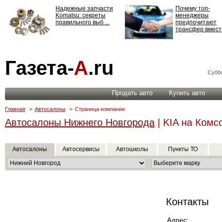
Надежные запчасти
Почему топ-
Komatsu: секреты
менеджеры
правильного выб ...
предпочитают
трансфер вместо
Страхование
Газета-
А
.ru
ответственности: все,
что нужно знать ...
Суббо
Продать авто
Купить авто
Главная
>
Автосалоны
>
Страница компании
Автосалоны Нижнего Новгорода
| KIA на Ком
Автосалоны
Автосервисы
Автошколы
Пункты ТО
Контакты
Адрес: