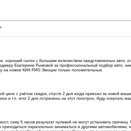
н
е: хороший салон с большим количеством представленных авто, о
джеру Екатерине Рыжовой за профессиональный подбор авто, ник
езжу на новом КИА РИО.Эмоции только положительные.
ой цене с учётом скидок, спустя 2 дня когда приехал за новой маш
нок и т.п. итог 2 дня потрачены на этот лохотрон, буду покупать м
ост, сижу 5 часов результат нулевой не могут установить причин
ак приходиться параллельно заниматься и другими автомобилями, 