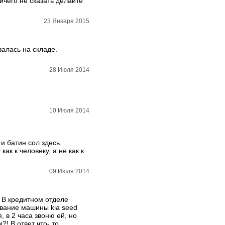
ичего не сказать делайте
23 Января 2015
залась на складе.
28 Июля 2014
10 Июля 2014
и батин сол здесь.
ак к человеку, а не как к
09 Июля 2014
! В кредитном отделе
азвание машины kia seed
 в 2 часа звоню ей, но
! В ответ что- то