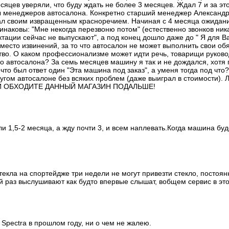
яцев уверяли, что буду ждать не более 3 месяцев. Ждал 7 и за э
ны менеджеров автосалона. Конкретно старший менеджер Александр,
л своим извращенным красноречием. Начиная с 4 месяца ожидани
инаковы: "Мне некогда перезвоню потом" (естественно звонков ник
тации сейчас не выпускают", а под конец дошло даже до " Я для В
 вместо извинений, за то что автосалон не может выполнить свои об
во. О каком профессионализме может идти речь, товарищи руково
о автосалона? За семь месяцев машину я так и не дождался, хотя 
то был ответ один "Эта машина под заказ", а уменя тогда под что
угом автосалоне без всяких проблем (даже выиграл в стоимости).
 ОБХОДИТЕ ДАННЫЙ МАГАЗИН ПОДАЛЬШЕ!
и 1,5-2 месяца, а жду почти 3, и всем наплевать.Когда машина буд
екла на спортейдже три недели не могут привезти стекло, постоя
й раз выслушивают как будто впервые слышат, вобщем сервис в эт
 Spectra в прошлом году, ни о чем не жалею.