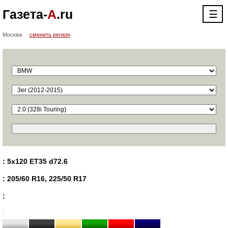
Газета-
А
.ru
☰
Москва
сменить регион
: 5x120 ET35 d72.6
: 205/60 R16, 225/50 R17
:
: