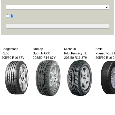
Bridgestone
Dunlop
Michelin
Amtel
RE50
Sport MAXX
Pilot Primacy TL
Planet T-301 
205/50 R16 87V
205/50 R16 87Y
205/50 R16 87H
205/60 R16 