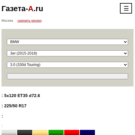
Газета-
А
.ru
☰
Москва
сменить регион
: 5x120 ET35 d72.6
: 225/50 R17
:
: