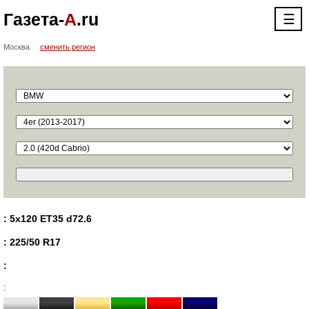
Газета-
А
.ru
☰
Москва
сменить регион
: 5x120 ET35 d72.6
: 225/50 R17
:
: