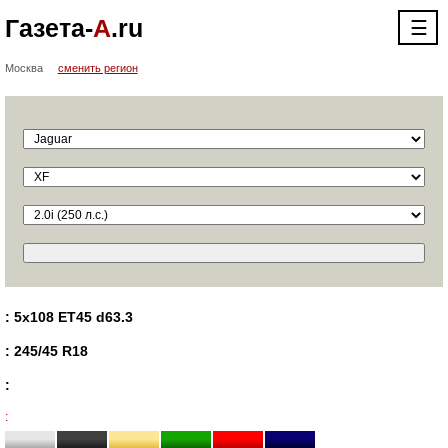
Газета-
А
.ru
☰
Москва
сменить регион
: 5x108 ET45 d63.3
: 245/45 R18
:
: