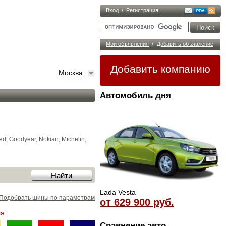
Вход
/
Регистрация
Мои объявления
/
Добавить объявление
Добавить компанию
Москва
Автомобиль дня
, Goodyear, Nokian, Michelin,
Lada Vesta
Подобрать шины по параметрам
от 629 900 руб.
я:
Сравнение авто