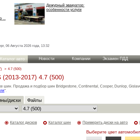
Дежурный эвакуатор:
особенности услуги
 ...
рг, 06 Августа 2026 года, 13:32
Новости
Компании
Экзамен ПДД
Каталог авто
7)
>
4.7 (500)
(2013-2017) 4.7 (500)
н. Продажа и подбор шин Bridgestone, Continental, Cooper, Dunlop, Gislaved
иля
".
ны/диски
Файлы
Каталог дисков
Каталог шин
Примерить диски на авто
Выберите цвет автомобил