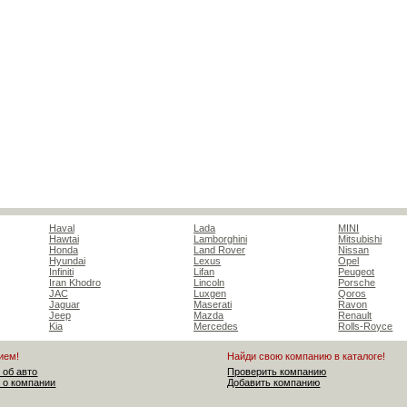
Haval
Lada
MINI
Hawtai
Lamborghini
Mitsubishi
Honda
Land Rover
Nissan
Hyundai
Lexus
Opel
Infiniti
Lifan
Peugeot
Iran Khodro
Lincoln
Porsche
JAC
Luxgen
Qoros
Jaguar
Maserati
Ravon
Jeep
Mazda
Renault
Kia
Mercedes
Rolls-Royce
ием!
Найди свою компанию в каталоге!
 об авто
Проверить компанию
 о компании
Добавить компанию