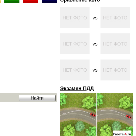
VS
VS
VS
Экзамен ПДД