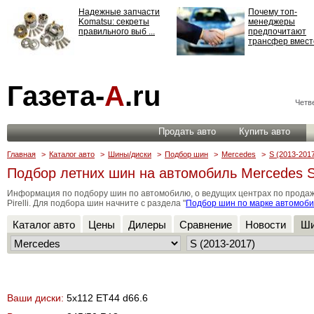
Надежные запчасти
Почему топ-
Komatsu: секреты
менеджеры
правильного выб ...
предпочитают
трансфер вместо
Страхование
Газета-
А
.ru
ответственности: все,
что нужно знать ...
Четве
Продать авто
Купить авто
Главная
>
Каталог авто
>
Шины/диски
>
Подбор шин
>
Mercedes
>
S (2013-201
Подбор летних шин на автомобиль Mercedes S 
Информация по подбору шин по автомобилю, о ведущих центрах по продаже ши
Pirelli. Для подбора шин начните с раздела "
Подбор шин по марке автомоб
Каталог авто
Цены
Дилеры
Сравнение
Новости
Ши
Ваши диски:
5x112 ET44 d66.6