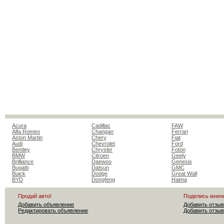
Acura
Cadillac
FAW
Alfa Romeo
Changan
Ferrari
Aston Martin
Chery
Fiat
Audi
Chevrolet
Ford
Bentley
Chrysler
Foton
BMW
Citroen
Geely
Brilliance
Daewoo
Genesis
Bugatti
Datsun
GMC
Buick
Dodge
Great Wall
BYD
Dongfeng
Haima
Продай авто!
Поделись мнен
Добавить объявление
Добавить отзыв
Редактировать объявление
Добавить отзыв