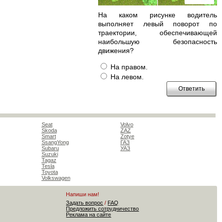
На каком рисунке водитель
выполняет левый поворот по
траектории, обеспечивающей
наибольшую безопасность
движения?
На правом.
На левом.
Seat
Volvo
Skoda
ZAZ
Smart
Zotye
SsangYong
ГАЗ
Subaru
УАЗ
Suzuki
Tagaz
Tesla
Toyota
Volkswagen
Напиши нам!
Задать вопрос
/
FAQ
Предложить сотрудничество
Реклама на сайте