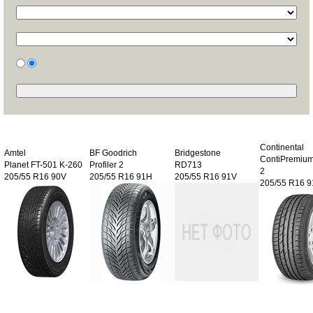
Continental
Amtel
BF Goodrich
Bridgestone
ContiPremium
Planet FT-501 K-260
Profiler 2
RD713
2
205/55 R16 90V
205/55 R16 91H
205/55 R16 91V
205/55 R16 