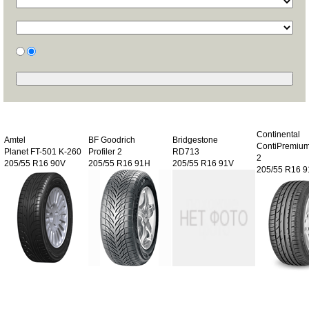
Continental
Amtel
BF Goodrich
Bridgestone
ContiPremium
Planet FT-501 K-260
Profiler 2
RD713
2
205/55 R16 90V
205/55 R16 91H
205/55 R16 91V
205/55 R16 