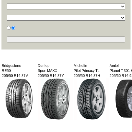
Bridgestone
Dunlop
Michelin
Amtel
RE50
Sport MAXX
Pilot Primacy TL
Planet T-301 
205/50 R16 87V
205/50 R16 87Y
205/50 R16 87H
205/60 R16 