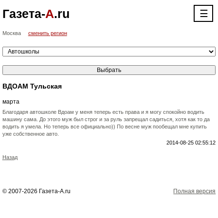
Газета-
А
.ru
☰
Москва
сменить регион
ВДОАМ Тульская
марта
Благодаря автошколе Вдоам у меня теперь есть права и я могу спокойно водить
машину сама. До этого муж был строг и за руль запрещал садиться, хотя как то да
водить я умела. Но теперь все официально)) По весне муж пообещал мне купить
уже собственное авто.
2014-08-25 02:55:12
Назад
© 2007-2026 Газета-А.ru
Полная версия