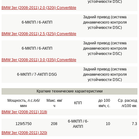
устойчивости DSC)
BMW 3er (2008-2011) 2.0 (320i) Convertible
Задний привод (система
6-МКПП / 6-АКПП
динамического контроля
устойчивости DSC)
BMW 3er (2008-2011) 2.5 (325i) Convertible
Задний привод (система
6-МКПП / 6-АКПП
динамического контроля
устойчивости DSC)
BMW 3er (2008-2011) 3.0 (335i) Convertible
Задний привод (система
6-МКПП / 7-АКПП DSG
динамического контроля
устойчивости DSC)
Краткие технические характеристики
Мощность, л.с./об/
Макс. км/
до 100
Ср. расход
КПП
мин
ч
км/ч, с.
л/100 км.
BMW 3er (2008-2011) 318i
6-МКПП / 6-
129/5750
208
10
7.3
АКПП
BMW 3er (2008-2011) 320i