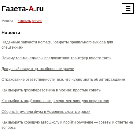
Газета-
А
.ru
☰
Москва
сменить регион
Новости
Надежные запчасти Komatsu: секреты правильного выбора для
спецтехники
Почему топ-менеджеры предпочитают трансфер вместо такси
Дежурный эвакуатор: особенности услуги
Страхование ответственности: все, что нужно знать об автогражданке
Как выбрать грузоперевозчика в Москве: простые советы
Как выбрать надёжного автодилера: чек-лист для покупателя
Сборный груз или фура в Армению: скрытые риски
Как выбрать хорошую автошколу и пройти обучение — советы и ответы на
вопросы