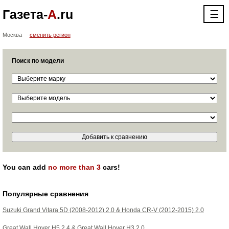
Газета-
А
.ru
☰
Москва
сменить регион
Поиск по модели
You can add
no more than 3
cars!
Популярные сравнения
Suzuki Grand Vitara 5D (2008-2012) 2.0
&
Honda CR-V (2012-2015) 2.0
Great Wall Hover H5 2.4
&
Great Wall Hover H3 2.0