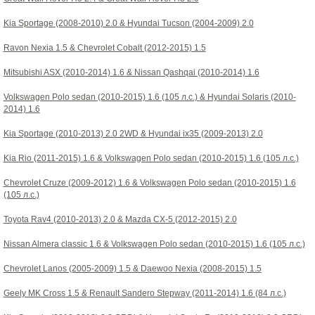
Kia Sportage (2008-2010) 2.0
&
Hyundai Tucson (2004-2009) 2.0
Ravon Nexia 1.5
&
Chevrolet Cobalt (2012-2015) 1.5
Mitsubishi ASX (2010-2014) 1.6
&
Nissan Qashqai (2010-2014) 1.6
Volkswagen Polo sedan (2010-2015) 1.6 (105 л.с.)
&
Hyundai Solaris (2010-
2014) 1.6
Kia Sportage (2010-2013) 2.0 2WD
&
Hyundai ix35 (2009-2013) 2.0
Kia Rio (2011-2015) 1.6
&
Volkswagen Polo sedan (2010-2015) 1.6 (105 л.с.)
Chevrolet Cruze (2009-2012) 1.6
&
Volkswagen Polo sedan (2010-2015) 1.6
(105 л.с.)
Toyota Rav4 (2010-2013) 2.0
&
Mazda CX-5 (2012-2015) 2.0
Nissan Almera classic 1.6
&
Volkswagen Polo sedan (2010-2015) 1.6 (105 л.с.)
Chevrolet Lanos (2005-2009) 1.5
&
Daewoo Nexia (2008-2015) 1.5
Geely MK Cross 1.5
&
Renault Sandero Stepway (2011-2014) 1.6 (84 л.с.)