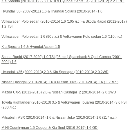
Kia Sorento (2010-2012) 2.2 CRDi
&
Hyundai Santa Fe (2010-2012) 2.2 CRDi
Hyundai i30 (2007-2011) 1.6
&
Hyundai Solaris (2010-2014) 1.6
Volkswagen Polo sedan (2010-2015) 1.6 (105 л.с.)
&
Skoda Rapid (2012-2017)
1.2 TSI
Volkswagen Polo sedan 1.6 (90 л.с.)
&
Volkswagen Polo sedan 1.6 (110 л.с.)
Kia Spectra 1.6
&
Hyundai Accent 1.5
Skoda Rapid (2017-2020) 1.0 TSI (95 л.с.) Spaceback
&
Opel Combo (2001-
2004) 1.6
Hyundai ix35 (2009-2013) 2.0
&
Kia Sportage (2010-2013) 2.0 2WD
Nissan Qashqai (2010-2014) 1.6
&
Nissan Juke (2010-2014) 1.6 (117 л.с.)
Mazda CX-5 (2012-2015) 2.0
&
Nissan Qashqai+2 (2010-2014) 2.0 2WD
Toyota Highlander (2010-2013) 3.5
&
Volkswagen Touareg (2010-2014) 3.6 FSI
(280 л.с.)
Mitsubishi ASX (2010-2014) 1.6
&
Nissan Juke (2010-2014) 1.6 (117 л.с.)
MINI Countryman 1.5 Cooper
&
Kia Soul (2016-2019) 1.6 GDI