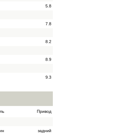
5.8
7.8
8.2
8.9
9.3
ль
Привод
ин
задний