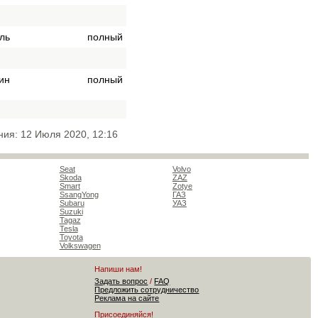
ль
полный
ин
полный
ния: 12 Июля 2020, 12:16
Seat
Volvo
Skoda
ZAZ
Smart
Zotye
SsangYong
ГАЗ
Subaru
УАЗ
Suzuki
Tagaz
Tesla
Toyota
Volkswagen
Напиши нам!
Задать вопрос
/
FAQ
Предложить сотрудничество
Реклама на сайте
Присоединяйся!