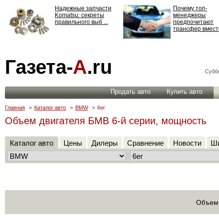
Надежные запчасти
Почему топ-
Komatsu: секреты
менеджеры
правильного выб ...
предпочитают
трансфер вместо
Страхование
Газета-
А
.ru
ответственности: все,
что нужно знать ...
Суббо
Продать авто
Купить авто
Главная
>
Каталог авто
>
BMW
>
6er
Объем двигателя БМВ 6-й серии, мощность
Каталог авто
Цены
Дилеры
Сравнение
Новости
Ши
Объем 