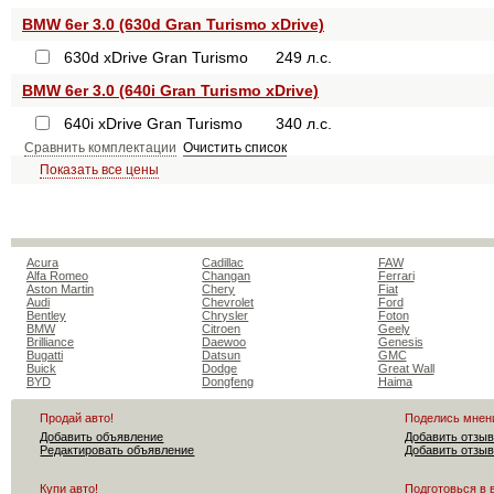
BMW 6er 3.0 (630d Gran Turismo xDrive)
630d xDrive Gran Turismo
249 л.с.
BMW 6er 3.0 (640i Gran Turismo xDrive)
640i xDrive Gran Turismo
340 л.с.
Сравнить комплектации
Очистить список
Показать все цены
Acura
Cadillac
FAW
Alfa Romeo
Changan
Ferrari
Aston Martin
Chery
Fiat
Audi
Chevrolet
Ford
Bentley
Chrysler
Foton
BMW
Citroen
Geely
Brilliance
Daewoo
Genesis
Bugatti
Datsun
GMC
Buick
Dodge
Great Wall
BYD
Dongfeng
Haima
Продай авто!
Поделись мнен
Добавить объявление
Добавить отзыв
Редактировать объявление
Добавить отзыв
Купи авто!
Подготовься в 