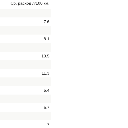
Ср. расход л/100 км.
7.6
8.1
10.5
11.3
5.4
5.7
7