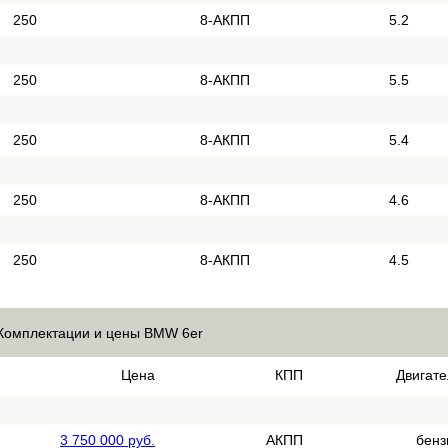
250
8-АКПП
5.2
250
8-АКПП
5.5
250
8-АКПП
5.4
250
8-АКПП
4.6
250
8-АКПП
4.5
Комплектации и цены BMW 6er
Цена
КПП
Двигате
3 750 000 руб.
АКПП
бенз