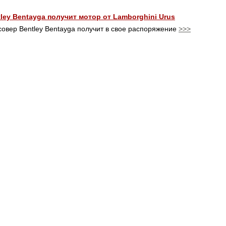
ley Bentayga получит мотор от Lamborghini Urus
совер Bentley Bentayga получит в свое распоряжение
>>>