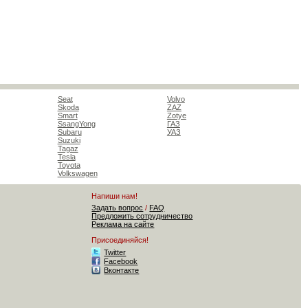
Seat
Volvo
Skoda
ZAZ
Smart
Zotye
SsangYong
ГАЗ
Subaru
УАЗ
Suzuki
Tagaz
Tesla
Toyota
Volkswagen
Напиши нам!
Задать вопрос
/
FAQ
Предложить сотрудничество
Реклама на сайте
Присоединяйся!
Twitter
Facebook
Вконтакте