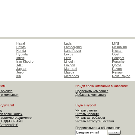
Haval
Lada
MINI
Hawtai
Lamborghini
Mitsubishi
Honda
Land Rover
Nissan
Hyundai
Lexus
Opel
Infiniti
Lifan
Peugeot
Iran Khodro
Lincoln
Porsche
JAC
Luxgen
Qoros
Jaguar
Maserati
Ravon
Jeep
Mazda
Renault
Kia
Mercedes
Rolls-Royce
ием!
Найди свою компанию в каталоге!
 об авто
Проверить компанию
 о компании
Добавить компанию
водители!
Будь в курсе!
лу
Читать статьи
об автошколах
Читать новости
 дорожного движения
Читать автообзоры
ен ПДД-ОНЛАЙН
Читать автопутешествия
"Автоликбез"
Подписаться на обновления: