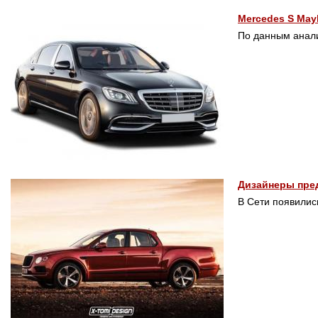
Mercedes S May
По данным анали
Дизайнеры пред
В Сети появилис