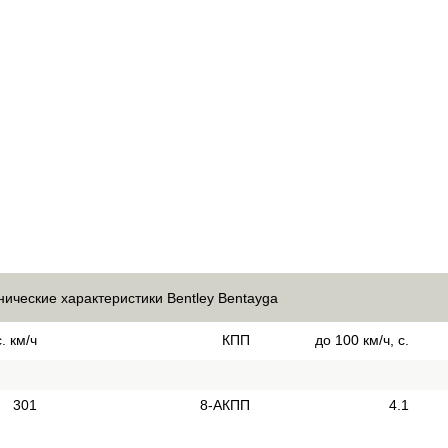
нические характеристики Bentley Bentayga
. км/ч
КПП
до 100 км/ч, с.
301
8-АКПП
4.1