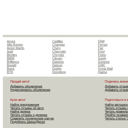
Acura
Cadillac
FAW
Alfa Romeo
Changan
Ferrari
Aston Martin
Chery
Fiat
Audi
Chevrolet
Ford
Bentley
Chrysler
Foton
BMW
Citroen
Geely
Brilliance
Daewoo
Genesis
Bugatti
Datsun
GMC
Buick
Dodge
Great Wall
BYD
Dongfeng
Haima
Продай авто!
Поделись мнен
Добавить объявление
Добавить отзыв
Редактировать объявление
Добавить отзыв
Купи авто!
Подготовься в 
Найти предложения
Найти автошко
Читать отзывы об авто
Читать отзывы 
Найти дилера
Читать правила
Читать отзывы о дилерах
Пройти экзам
Сравнить технические хар-ки
Читать статьи 
Подобрать Шины/Диски