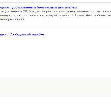
 одним турбированным бензиновым двигателем
.
изводителем в 2015 году. На российский рынок модель поставляет
наддув) со скоростными характеристиками 301 км/ч. Автомобиль Б
 многорычажная.
адки
/
Сообщить об ошибке