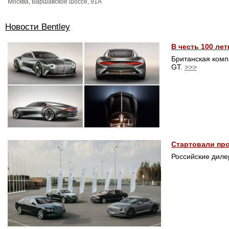
Москва, Варшавское шоссе, 91A
Новости Bentley
В честь 100 ле
Британская комп
GT.
>>>
Стартовали про
Российские диле