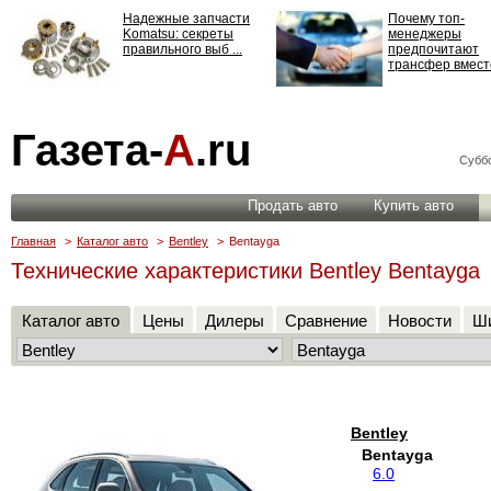
Надежные запчасти
Почему топ-
Komatsu: секреты
менеджеры
правильного выб ...
предпочитают
трансфер вместо
Страхование
Газета-
А
.ru
ответственности: все,
что нужно знать ...
Суббо
Продать авто
Купить авто
Главная
>
Каталог авто
>
Bentley
>
Bentayga
Технические характеристики Bentley Bentayga
Каталог авто
Цены
Дилеры
Сравнение
Новости
Ши
Bentley
Bentayga
6.0