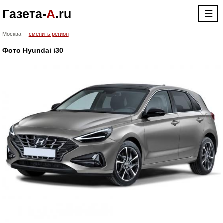
Газета-
А
.ru
☰
Москва
сменить регион
Фото Hyundai i30