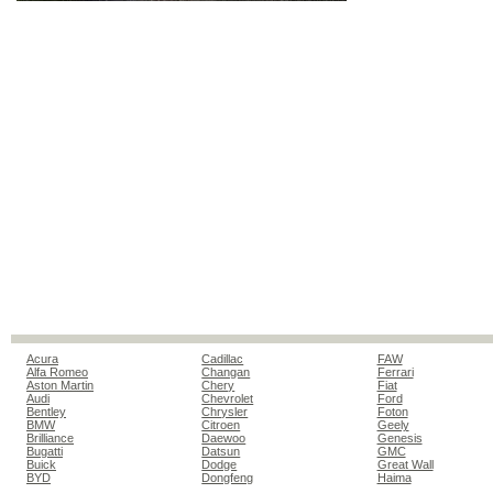
Acura
Cadillac
FAW
Alfa Romeo
Changan
Ferrari
Aston Martin
Chery
Fiat
Audi
Chevrolet
Ford
Bentley
Chrysler
Foton
BMW
Citroen
Geely
Brilliance
Daewoo
Genesis
Bugatti
Datsun
GMC
Buick
Dodge
Great Wall
BYD
Dongfeng
Haima