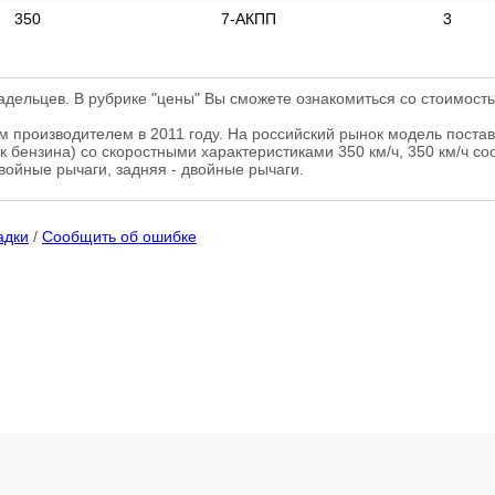
350
7-АКПП
3
адельцев. В рубрике "цены" Вы сможете ознакомиться со стоимост
им производителем в 2011 году. На российский рынок модель поста
к бензина) со скоростными характеристиками 350 км/ч, 350 км/ч с
войные рычаги, задняя - двойные рычаги.
адки
/
Сообщить об ошибке