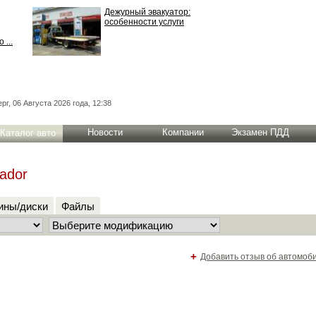
Дежурный эвакуатор:
особенности услуги
 ...
рг, 06 Августа 2026 года, 12:38
Новости
Компании
Экзамен ПДД
Каталог авто
ador
ны/диски
Файлы
+
Добавить отзыв об автомоб