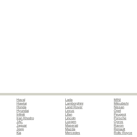
Haval
Lada
MINI
Hawtai
Lamborghini
Mitsubishi
Honda
Land Rover
Nissan
Hyundai
Lexus
Opel
Infiniti
Lifan
Peugeot
Iran Khodro
Lincoln
Porsche
JAC
Luxgen
Qoros
Jaguar
Maserati
Ravon
Jeep
Mazda
Renault
Kia
Mercedes
Rolls-Royce