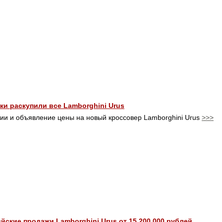
тки раскупили все Lamborghini Urus
ии и объявление цены на новый кроссовер Lamborghini Urus
>>>
йские продажи Lamborghini Urus от 15 200 000 рублей