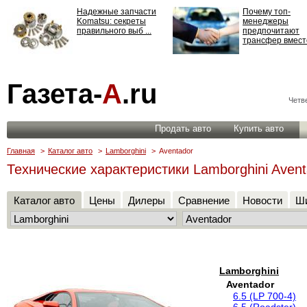
Надежные запчасти
Почему топ-
Komatsu: секреты
менеджеры
правильного выб ...
предпочитают
трансфер вместо
Страхование
Газета-
А
.ru
ответственности: все,
что нужно знать ...
Четве
Продать авто
Купить авто
Главная
>
Каталог авто
>
Lamborghini
>
Aventador
Технические характеристики Lamborghini Avent
Каталог авто
Цены
Дилеры
Сравнение
Новости
Ши
Lamborghini
Aventador
6.5 (LP 700-4)