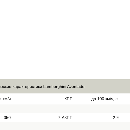
ческие характеристики Lamborghini Aventador
. км/ч
КПП
до 100 км/ч, с.
350
7-АКПП
2.9