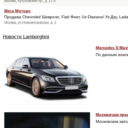
Москва, Кутузовский пр., д. 12 А
Мега Моторс
Продажа Chevrolet/ Шевроле, Fiat/ Фиат, Uz-Daewoo/ Уз-Дэу, Lad
Москва, ул.Новомосковская, д. 1
Новости Lamborghini
Mercedes S May
По данным анали
Москвичам пред
Московским авт