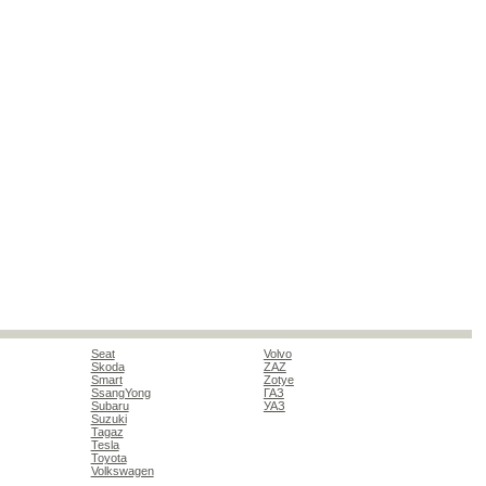
Seat
Volvo
Skoda
ZAZ
Smart
Zotye
SsangYong
ГАЗ
Subaru
УАЗ
Suzuki
Tagaz
Tesla
Toyota
Volkswagen