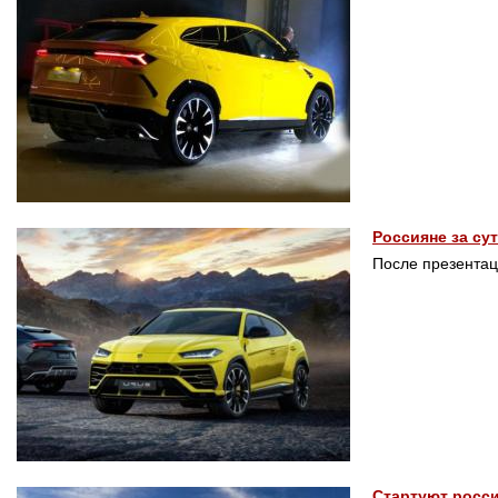
Россияне за су
После презентац
Стартуют росси