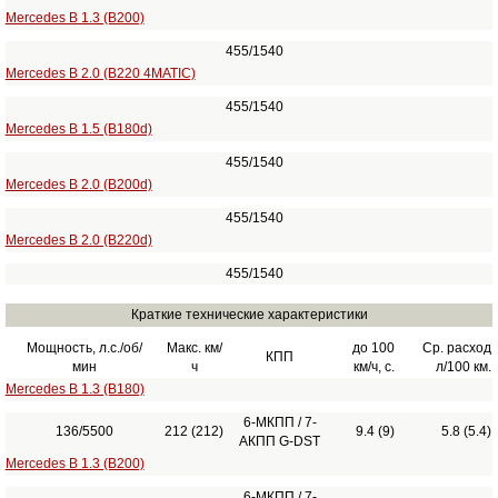
Mercedes B 1.3 (B200)
455/1540
Mercedes B 2.0 (B220 4MATIC)
455/1540
Mercedes B 1.5 (B180d)
455/1540
Mercedes B 2.0 (B200d)
455/1540
Mercedes B 2.0 (B220d)
455/1540
Краткие технические характеристики
Мощность, л.с./об/
Макс. км/
до 100
Ср. расход
КПП
мин
ч
км/ч, с.
л/100 км.
Mercedes B 1.3 (B180)
6-МКПП / 7-
136/5500
212 (212)
9.4 (9)
5.8 (5.4)
АКПП G-DST
Mercedes B 1.3 (B200)
6-МКПП / 7-