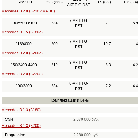
163/5500
223 (223)
8.5 (8.2)
6.2 (5.4)
АКПП G-DST
Mercedes B 2.0 (B220 4MATIC)
7-АКПП G-
190/5500-6100
234
7.1
6.9
DST
Mercedes B 1.5 (B180d)
7-АКПП G-
116/4000
200
10.7
4
DST
Mercedes B 2.0 (B200d)
8-АКПП G-
150/3400-4400
219
8.3
4.2
DST
Mercedes B 2.0 (B220d)
8-АКПП G-
190/3800
234
7.2
4.4
DST
Комплектации и цены
Mercedes B 1.3 (B180)
Style
2 070 000 руб.
Mercedes B 1.3 (B200)
Progressive
2 280 000 руб.