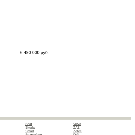
6 490 000 руб.
Seat
Volvo
Skoda
ZAZ
Smart
Zotye
SsangYong
ГАЗ