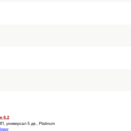
e 6.2
П, универсал 5 дв., Platinum
йдинг