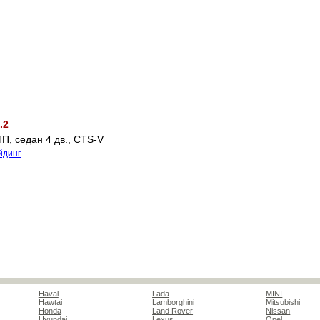
.2
П, cедан 4 дв., CTS-V
йдинг
Haval
Lada
MINI
Hawtai
Lamborghini
Mitsubishi
Honda
Land Rover
Nissan
Hyundai
Lexus
Opel