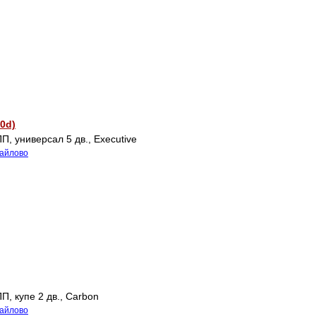
50d)
П, универсал 5 дв., Executive
майлово
П, купе 2 дв., Carbon
майлово