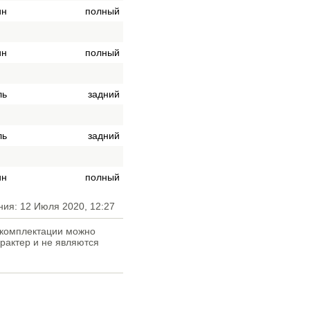
ин
полный
ин
полный
ль
задний
ль
задний
ин
полный
ния: 12 Июля 2020, 12:27
е комплектации можно
рактер и не являются