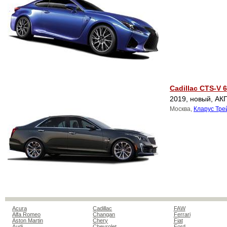
Cadillac CTS-V 6
2019, новый, АКП
Москва,
Кларус Тре
Acura
Cadillac
FAW
Alfa Romeo
Changan
Ferrari
Aston Martin
Chery
Fiat
Audi
Chevrolet
Ford