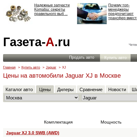
Надежные запчасти
Почему топ-
Komatsu: секреты
менеджеры
правильного выб ...
предпочитают
трансфер вместо
Страхование
Газета-
А
.ru
ответственности: все,
что нужно знать ...
Четве
Продать авто
Купить авто
Главная
>
Купить авто
>
Jaguar
>
XJ
Цены на автомобили Jaguar XJ в Москве
Каталог авто
Цены
Дилеры
Сравнение
Новости
Ши
Комплектация
Мощность
Jaguar XJ 3.0 SWB (AWD)