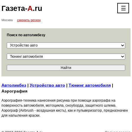
Газета-
А
.ru
☰
Москва
сменить регион
Поиск по автоликбезу
Автоликбез
|
Устройство авто
|
Тюнинг автомобиля
|
Аэрография
Аэрография-техника нанесения рисунка при помощи аэрографа на
поверхность автомобиля, мотоцикла, сноуборда, защитного шлема.
Аэрограф (Аirbrush - воздушная кисть), как и пульверизатор, предназначен
для напыления краски.