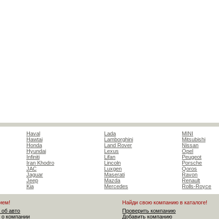
Haval
Lada
MINI
Hawtai
Lamborghini
Mitsubishi
Honda
Land Rover
Nissan
Hyundai
Lexus
Opel
Infiniti
Lifan
Peugeot
Iran Khodro
Lincoln
Porsche
JAC
Luxgen
Qoros
Jaguar
Maserati
Ravon
Jeep
Mazda
Renault
Kia
Mercedes
Rolls-Royce
ием!
Найди свою компанию в каталоге!
 об авто
Проверить компанию
 о компании
Добавить компанию