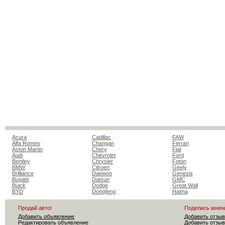
Acura
Cadillac
FAW
Alfa Romeo
Changan
Ferrari
Aston Martin
Chery
Fiat
Audi
Chevrolet
Ford
Bentley
Chrysler
Foton
BMW
Citroen
Geely
Brilliance
Daewoo
Genesis
Bugatti
Datsun
GMC
Buick
Dodge
Great Wall
BYD
Dongfeng
Haima
Продай авто!
Поделись мнен
Добавить объявление
Добавить отзыв
Редактировать объявление
Добавить отзыв