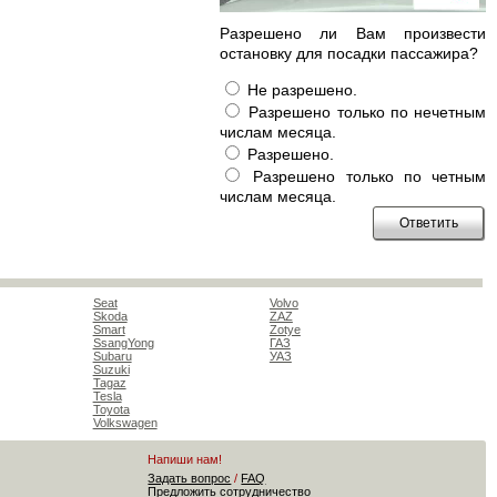
Разрешено ли Вам произвести
остановку для посадки пассажира?
Не разрешено.
Разрешено только по нечетным
числам месяца.
Разрешено.
Разрешено только по четным
числам месяца.
Seat
Volvo
Skoda
ZAZ
Smart
Zotye
SsangYong
ГАЗ
Subaru
УАЗ
Suzuki
Tagaz
Tesla
Toyota
Volkswagen
Напиши нам!
Задать вопрос
/
FAQ
Предложить сотрудничество