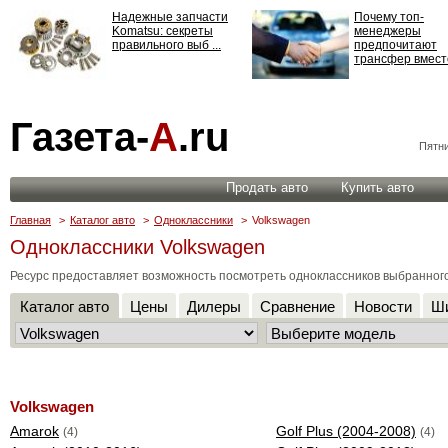
Надежные запчасти
Почему топ-
Komatsu: секреты
менеджеры
правильного выб ...
предпочитают
трансфер вместо
Страхование
Газета-
А
.ru
ответственности: все,
что нужно знать ...
Пятни
Продать авто
Купить авто
Главная
>
Каталог авто
>
Одноклассники
>
Volkswagen
Одноклассники Volkswagen
Ресурс предоставляет возможность посмотреть одноклассников выбранног
Каталог авто
Цены
Дилеры
Сравнение
Новости
Ши
Volkswagen
Amarok
Golf Plus (2004-2008)
(4)
(4)