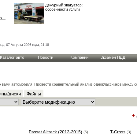
Дежурный эвакуатор:
особенности услуги
 ...
ца, 07 Августа 2026 года, 21:18
Каталог авто
Новости
Компании
Экзамен ПДД
о вами автомобиля. Провести сравнительный анализ одноклассников между с
ны/диски
Файлы
+
Passat Alltrack (2012-2015)
T-Cross
(5)
(3)