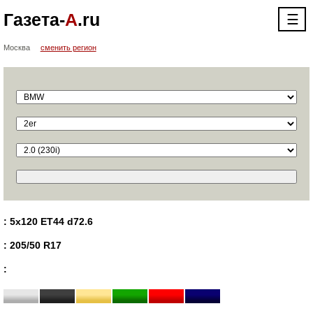
Газета-
А
.ru
☰
Москва
сменить регион
: 5x120 ET44 d72.6
: 205/50 R17
: