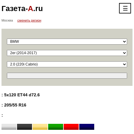
Газета-
А
.ru
☰
Москва
сменить регион
: 5x120 ET44 d72.6
: 205/55 R16
: