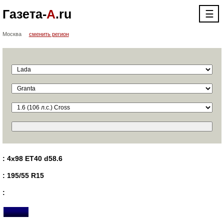
Газета-
А
.ru
☰
Москва
сменить регион
: 4x98 ET40 d58.6
: 195/55 R15
: