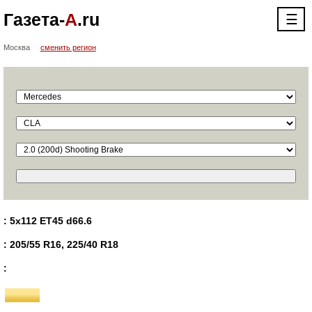
Газета-
А
.ru
☰
Москва
сменить регион
: 5x112 ET45 d66.6
: 205/55 R16, 225/40 R18
: