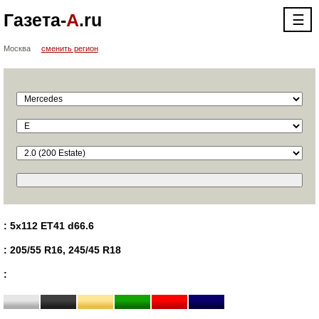
Газета-
А
.ru
☰
Москва
сменить регион
: 5x112 ET41 d66.6
: 205/55 R16, 245/45 R18
: