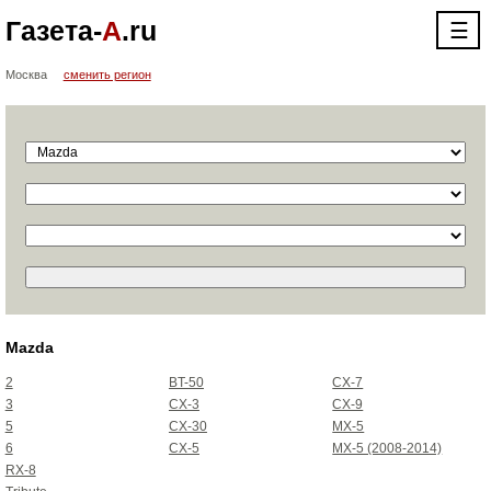
Газета-
А
.ru
☰
Москва
сменить регион
Mazda
2
BT-50
CX-7
3
CX-3
CX-9
5
CX-30
MX-5
6
CX-5
MX-5 (2008-2014)
RX-8