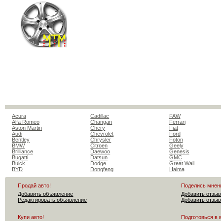
Acura
Cadillac
FAW
Alfa Romeo
Changan
Ferrari
Aston Martin
Chery
Fiat
Audi
Chevrolet
Ford
Bentley
Chrysler
Foton
BMW
Citroen
Geely
Brilliance
Daewoo
Genesis
Bugatti
Datsun
GMC
Buick
Dodge
Great Wall
BYD
Dongfeng
Haima
Продай авто!
Поделись мнен
Добавить объявление
Добавить отзыв
Редактировать объявление
Добавить отзыв
Купи авто!
Подготовься в 