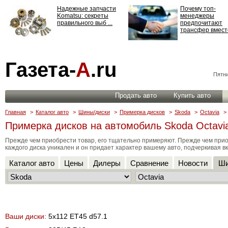
Надежные запчасти
Почему топ-
Komatsu: секреты
менеджеры
правильного выб ...
предпочитают
трансфер вместо
Страхование
Газета-
А
.ru
ответственности: все,
что нужно знать ...
Пятни
Продать авто
Купить авто
Главная
>
Каталог авто
>
Шины/диски
>
Примерка дисков
>
Skoda
>
Octavia
>
Примерка дисков на автомобиль Skoda Octavia
Прежде чем приобрести товар, его тщательно примеряют. Прежде чем прио
каждого диска уникален и он придает характер вашему авто, подчеркивая вк
Каталог авто
Цены
Дилеры
Сравнение
Новости
Ши
Ваши диски:
5x112 ET45 d57.1