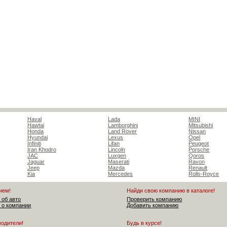
Haval
Lada
MINI
Hawtai
Lamborghini
Mitsubishi
Honda
Land Rover
Nissan
Hyundai
Lexus
Opel
Infiniti
Lifan
Peugeot
Iran Khodro
Lincoln
Porsche
JAC
Luxgen
Qoros
Jaguar
Maserati
Ravon
Jeep
Mazda
Renault
Kia
Mercedes
Rolls-Royce
ием!
Найди свою компанию в каталоге!
 об авто
Проверить компанию
 о компании
Добавить компанию
водители!
Будь в курсе!