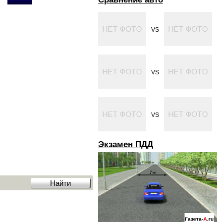
VS
VS
VS
Экзамен ПДД