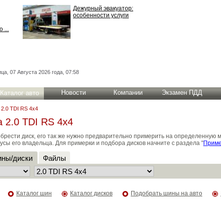
Дежурный эвакуатор:
особенности услуги
 ...
ца, 07 Августа 2026 года, 07:58
Новости
Компании
Экзамен ПДД
Каталог авто
2.0 TDI RS 4x4
 2.0 TDI RS 4x4
брести диск, его так же нужно предварительно примерить на определенную 
усы его владельца. Для примерки и подбора дисков начните с раздела "
Приме
ны/диски
Файлы
Каталог шин
Каталог дисков
Подобрать шины на авто