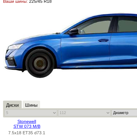
Ваши шины:
225/45 R18
Диски
Шины
Stonewell
STW 073 M/В
7.5x18 ET35 d73.1