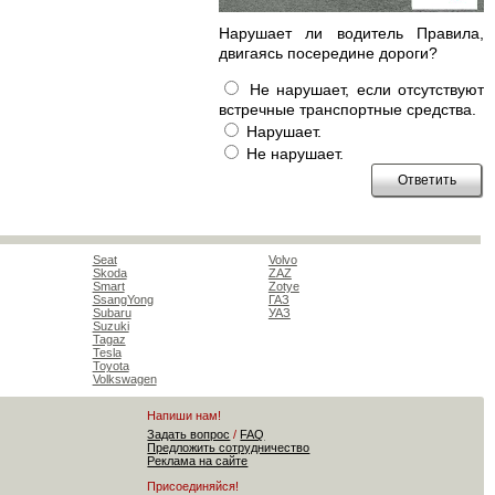
Нарушает ли водитель Правила,
двигаясь посередине дороги?
Не нарушает, если отсутствуют
встречные транспортные средства.
Нарушает.
Не нарушает.
Seat
Volvo
Skoda
ZAZ
Smart
Zotye
SsangYong
ГАЗ
Subaru
УАЗ
Suzuki
Tagaz
Tesla
Toyota
Volkswagen
Напиши нам!
Задать вопрос
/
FAQ
Предложить сотрудничество
Реклама на сайте
Присоединяйся!