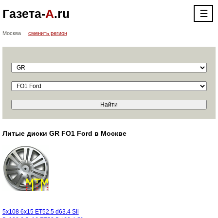
Газета-
А
.ru
☰
Москва
сменить регион
Литые диски GR FO1 Ford в Москве
5x108 6x15 ET52.5 d63.4 Sil