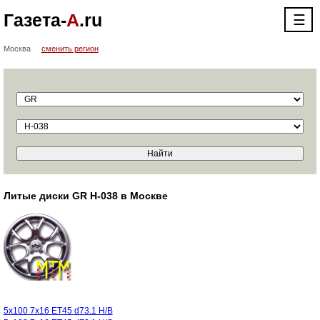
Газета-
А
.ru
☰
Москва
сменить регион
Литые диски GR H-038 в Москве
5x100 7x16 ET45 d73.1 H/B