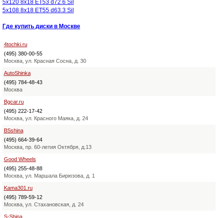
5x120 8x18 ET53 d72.6 Sil
5x108 8x18 ET55 d63.3 Sil
Где купить диски в Москве
4tochki.ru
(495) 380-00-55
Москва, ул. Красная Сосна, д. 30
AutoShinka
(495) 784-48-43
Москва
Bgcar.ru
(495) 222-17-42
Москва, ул. Красного Маяка, д. 24
BSshina
(495) 664-39-64
Москва, пр. 60-летия Октября, д.13
Good Wheels
(495) 255-48-88
Москва, ул. Маршала Бирюзова, д. 1
Kama301.ru
(495) 789-59-12
Москва, ул. Стахановская, д. 24
S-Shina