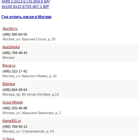
4x98 5.5x13 ET35 d58.6 B/P
4x100 6x15 ET45 d67.1 B/P
Где купить диски в Москве
4tochki.ru
(495) 380-00-55
Москва, ул. Красная Сосна, д. 30
AutoShinka
(495) 784-48-43
Москва
Bgcar.ru
(495) 222-17-42
Москва, ул. Красного Маяка, д. 24
BSshina
(495) 664-39-64
Москва, пр. 60-летия Октября, д.13
Good Wheels
(495) 255-48-88
Москва, ул. Маршала Бирюзова, д. 1
Kama301.ru
(495) 789-59-12
Москва, ул. Стахановская, д. 24
S-Shina