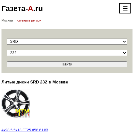
Газета-
А
.ru
☰
Москва
сменить регион
Литые диски SRD 232 в Москве
4x98 5.5x13 ET25 d58.6 H/B