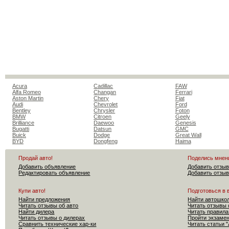
Acura
Cadillac
FAW
Alfa Romeo
Changan
Ferrari
Aston Martin
Chery
Fiat
Audi
Chevrolet
Ford
Bentley
Chrysler
Foton
BMW
Citroen
Geely
Brilliance
Daewoo
Genesis
Bugatti
Datsun
GMC
Buick
Dodge
Great Wall
BYD
Dongfeng
Haima
Продай авто!
Поделись мнен
Добавить объявление
Добавить отзыв
Редактировать объявление
Добавить отзыв
Купи авто!
Подготовься в 
Найти предложения
Найти автошко
Читать отзывы об авто
Читать отзывы 
Найти дилера
Читать правила
Читать отзывы о дилерах
Пройти экзам
Сравнить технические хар-ки
Читать статьи 