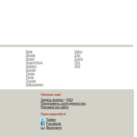
Seat
Volvo
Skoda
ZAZ
Smart
Zotye
SsangYong
ГАЗ
Subaru
УАЗ
Suzuki
Tagaz
Tesla
Toyota
Volkswagen
Напиши нам!
Задать вопрос
/
FAQ
Предложить сотрудничество
Реклама на сайте
Присоединяйся!
Twitter
Facebook
Вконтакте