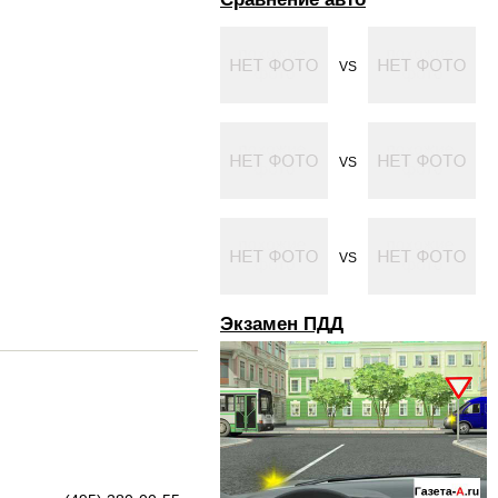
VS
VS
VS
Экзамен ПДД