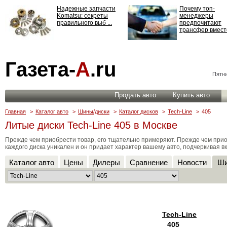
Надежные запчасти
Почему топ-
Komatsu: секреты
менеджеры
правильного выб ...
предпочитают
трансфер вместо
Страхование
Газета-
А
.ru
ответственности: все,
что нужно знать ...
Пятни
Продать авто
Купить авто
Главная
>
Каталог авто
>
Шины/диски
>
Каталог дисков
>
Tech-Line
>
405
Литые диски Tech-Line 405 в Москве
Прежде чем приобрести товар, его тщательно примеряют. Прежде чем прио
каждого диска уникален и он придает характер вашему авто, подчеркивая вк
Каталог авто
Цены
Дилеры
Сравнение
Новости
Ши
Tech-Line
405