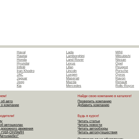
Haval
Lada
MINI
Hawtai
Lamborghini
Mitsubishi
Honda
Land Rover
Nissan
Hyundai
Lexus
Opel
Infiniti
Lifan
Peugeot
Iran Khodro
Lincoln
Porsche
JAC
Luxgen
Qoros
Jaguar
Maserati
Ravon
Jeep
Mazda
Renault
Kia
Mercedes
Rolls-Royce
ием!
Найди свою компанию в каталоге!
 об авто
Проверить компанию
 о компании
Добавить компанию
водители!
Будь в курсе!
лу
Читать статьи
об автошколах
Читать новости
 дорожного движения
Читать автообзоры
ен ПДД-ОНЛАЙН
Читать автопутешествия
"Автоликбез"