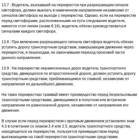
13.7 : Водитель, въехавший на перекресток при разрешающем сигнале
светофора, должен выехать в намеченном направлении независимо от
сигналов светофора на выходе с перекрестка. Однако, если на перекрестке
перед светофорами, расположенными на пути следования водителя,
имеются стоп-линии (знаки 6.16), водитель обязан руководствоваться
сигналами каждого светофора.
13.8 : При включении разрешающего сигнала светофора водитель обязан
уступить дорогу транспортным средствам, завершающим движение через
перекресток, и пешеходам, не закончившим переход проезжей части
данного направления.
13.9 : На перекрестке неравнозначных дорог водитель транспортного
средства, движущегося по второстепенной дороге, должен уступить дорогу
транспортным средствам, приближающимся по главной, независимо от
направления их дальнейшего движения.
На таких перекрестках трамвай имеет преимущество перед безрельсовыми
транспортными средствами, движущимися в попутном или встречном
направлении по равнозначной дороге, независимо от направления его
движения.
В случае если перед перекрестком с круговым движением установлен знак
4.3 в сочетании со знаком 2.4 или 2.5, водитель транспортного средства,
находящегося на перекрестке, пользуется преимуществом перед
выезжающими на такой перекресток транспортными средствами.