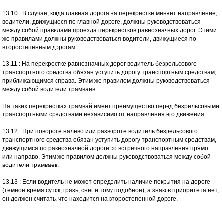
13.10 : В случае, когда главная дорога на перекрестке меняет направление,
водители, движущиеся по главной дороге, должны руководствоваться
между собой правилами проезда перекрестков равнозначных дорог. Этими
же правилами должны руководствоваться водители, движущиеся по
второстепенным дорогам.
13.11 : На перекрестке равнозначных дорог водитель безрельсового
транспортного средства обязан уступить дорогу транспортным средствам,
приближающимся справа. Этим же правилом должны руководствоваться
между собой водители трамваев.
На таких перекрестках трамвай имеет преимущество перед безрельсовыми
транспортными средствами независимо от направления его движения.
13.12 : При повороте налево или развороте водитель безрельсового
транспортного средства обязан уступить дорогу транспортным средствам,
движущимся по равнозначной дороге со встречного направления прямо
или направо. Этим же правилом должны руководствоваться между собой
водители трамваев.
13.13 : Если водитель не может определить наличие покрытия на дороге
(темное время суток, грязь, снег и тому подобное), а знаков приоритета нет,
он должен считать, что находится на второстепенной дороге.