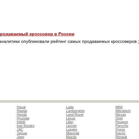
продаваемый кроссовер в России
налитики опубликовали рейтинг самых продаваемых кроссоверов
Haval
Lada
MINI
Hawtai
Lamborghini
Mitsubishi
Honda
Land Rover
Nissan
Hyundai
Lexus
Opel
Infiniti
Lifan
Peugeot
Iran Khodro
Lincoln
Porsche
JAC
Luxgen
Qoros
Jaguar
Maserati
Ravon
Jeep
Mazda
Renault