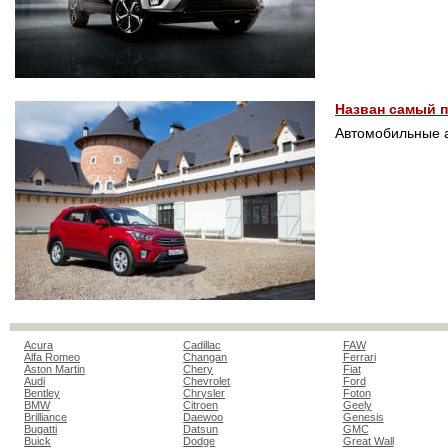
Назван самый 
Автомобильные а
Acura
Cadillac
FAW
Alfa Romeo
Changan
Ferrari
Aston Martin
Chery
Fiat
Audi
Chevrolet
Ford
Bentley
Chrysler
Foton
BMW
Citroen
Geely
Brilliance
Daewoo
Genesis
Bugatti
Datsun
GMC
Buick
Dodge
Great Wall