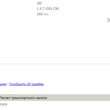
i30
1.5 T-GDI CW
160 л.с.
Т
адки
/
Сообщить об ошибке
Расчет транспортного налога
егион