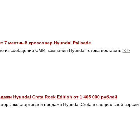
т 7 местный кроссовер Hyundai Palisade
тно из сообщений СМИ, компания Hyundai готова поставить
>>>
ажи Hyundai Creta Rock Edition от 1 405 000 рублей
вторынке стартовали продажи Hyundai Creta в специальной версии