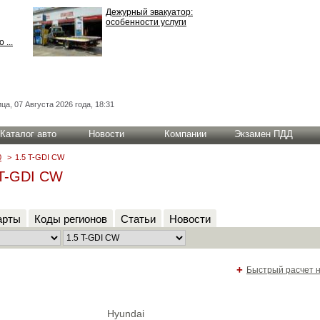
Дежурный эвакуатор:
особенности услуги
 ...
ца, 07 Августа 2026 года, 18:31
Каталог авто
Новости
Компании
Экзамен ПДД
0
>
1.5 T-GDI CW
5 T-GDI CW
арты
Коды регионов
Статьи
Новости
+
Быстрый расчет 
.
Hyundai