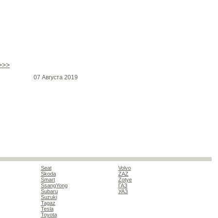
>>>
07 Августа 2019
Seat
Volvo
Skoda
ZAZ
Smart
Zotye
SsangYong
ГАЗ
Subaru
УАЗ
Suzuki
Tagaz
Tesla
Toyota