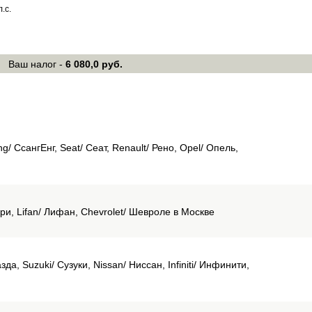
л.с.
Ваш налог -
6 080,0 руб.
g/ СсангЕнг, Seat/ Сеат, Renault/ Рено, Opel/ Опель,
ри, Lifan/ Лифан, Chevrolet/ Шевроле в Москве
а, Suzuki/ Сузуки, Nissan/ Ниссан, Infiniti/ Инфинити,