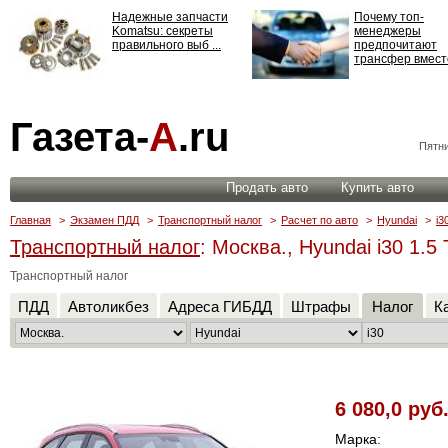
Надежные запчасти
Почему топ-
Komatsu: секреты
менеджеры
правильного выб ...
предпочитают
трансфер вместо
Страхование
Газета-
А
.ru
ответственности: все,
что нужно знать ...
Пятни
Продать авто
Купить авто
Главная
>
Экзамен ПДД
>
Транспортный налог
>
Расчет по авто
>
Hyundai
>
i3
Транспортный налог
: Москва., Hyundai i30 1.
Транспортный налог
ПДД
Автоликбез
Адреса ГИБДД
Штрафы
Налог
К
6 080,0 руб
Марка: