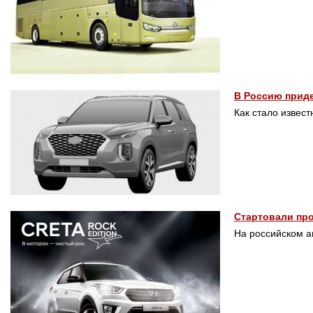
В Россию приде
Как стало извес
Стартовали прод
На российском а