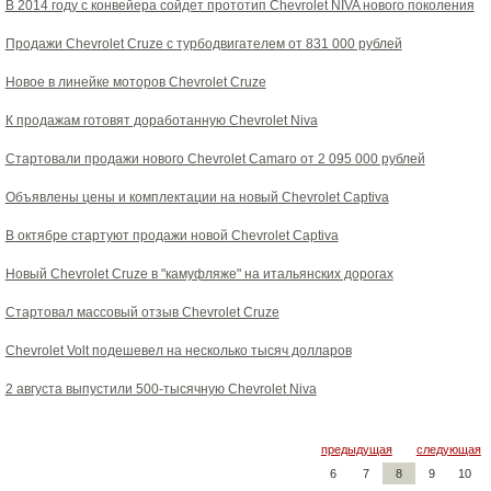
В 2014 году с конвейера сойдет прототип Chevrolet NIVA нового поколения
Продажи Chevrolet Cruze с турбодвигателем от 831 000 рублей
Новое в линейке моторов Chevrolet Cruze
К продажам готовят доработанную Chevrolet Niva
Стартовали продажи нового Chevrolet Camaro от 2 095 000 рублей
Объявлены цены и комплектации на новый Chevrolet Captiva
В октябре стартуют продажи новой Chevrolet Captiva
Новый Chevrolet Cruze в "камуфляже" на итальянских дорогах
Стартовал массовый отзыв Chevrolet Cruze
Chevrolet Volt подешевел на несколько тысяч долларов
2 августа выпустили 500-тысячную Chevrolet Niva
предыдущая
следующая
6
7
8
9
10