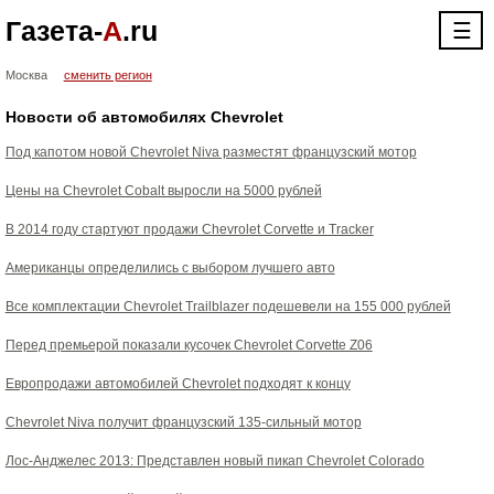
Газета-
А
.ru
☰
Москва
сменить регион
Новости об автомобилях Chevrolet
Под капотом новой Chevrolet Niva разместят французский мотор
Цены на Chevrolet Cobalt выросли на 5000 рублей
В 2014 году стартуют продажи Chevrolet Corvette и Tracker
Американцы определились с выбором лучшего авто
Все комплектации Chevrolet Trailblazer подешевели на 155 000 рублей
Перед премьерой показали кусочек Chevrolet Corvette Z06
Европродажи автомобилей Chevrolet подходят к концу
Chevrolet Niva получит французский 135-сильный мотор
Лос-Анджелес 2013: Представлен новый пикап Chevrolet Colorado