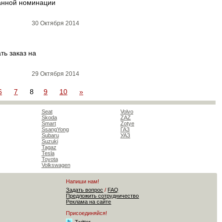
данной номинации
30 Октября 2014
ть заказ на
29 Октября 2014
6
7
8
9
10
»
Seat
Volvo
Skoda
ZAZ
Smart
Zotye
SsangYong
ГАЗ
Subaru
УАЗ
Suzuki
Tagaz
Tesla
Toyota
Volkswagen
Напиши нам!
Задать вопрос
/
FAQ
Предложить сотрудничество
Реклама на сайте
Присоединяйся!