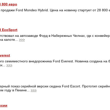
8 800 евро
 продажи Ford Mondeo Hybrid. Цена на новинку стартует от 28 800 
 EcoSport
ствовал на автозаводе Форд в Набережных Челнах, гдк с конвейе
а капоте...
>>>
verest
го семиместного внедорожника Ford Everest. Новинка создана на б
х...
>>>
ерный показ серийной версии седана Ford Escort. Прототип серийн
м году в Пекине...
>>>
ссии