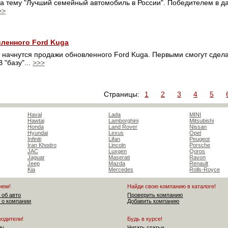
а тему "Лучший семейный автомобиль в России". Победителем в 
>>
ленного Ford Kuga
начнутся продажи обновленного Ford Kuga. Первыми смогут сдела
 "базу"...
>>>
Страницы:
1
2
3
4
5
Haval
Lada
MINI
Hawtai
Lamborghini
Mitsubishi
Honda
Land Rover
Nissan
Hyundai
Lexus
Opel
Infiniti
Lifan
Peugeot
Iran Khodro
Lincoln
Porsche
JAC
Luxgen
Qoros
Jaguar
Maserati
Ravon
Jeep
Mazda
Renault
Kia
Mercedes
Rolls-Royce
ием!
Найди свою компанию в каталоге!
 об авто
Проверить компанию
 о компании
Добавить компанию
водители!
Будь в курсе!
лу
Читать статьи