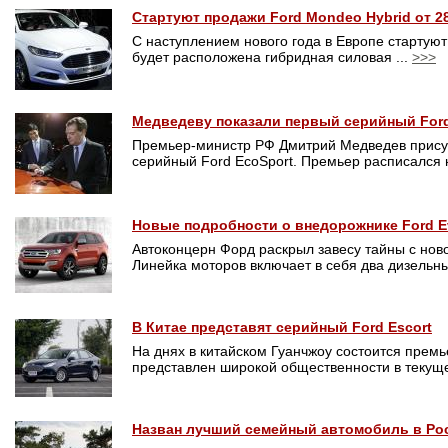
Стартуют продажи Ford Mondeo Hybrid от 2
С наступлением нового года в Европе стартуют
будет расположена гибридная силовая ...
>>>
Медведеву показали первый серийный Ford
Премьер-министр РФ Дмитрий Медведев присут
серийный Ford EcoSport. Премьер расписался н
Новые подробности о внедорожнике Ford E
Автоконцерн Форд раскрыл завесу тайны с ново
Линейка моторов включает в себя два дизельны
В Китае представят серийный Ford Escort
На днях в китайском Гуанчжоу состоится премь
представлен широкой общественности в текуще
Назван лучший семейный автомобиль в Ро