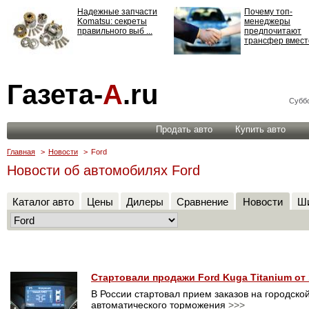
Надежные запчасти
Почему топ-
Komatsu: секреты
менеджеры
правильного выб ...
предпочитают
трансфер вместо
Страхование
Газета-
А
.ru
ответственности: все,
что нужно знать ...
Суббо
Продать авто
Купить авто
Главная
>
Новости
>
Ford
Новости об автомобилях Ford
Каталог авто
Цены
Дилеры
Сравнение
Новости
Ши
Стартовали продажи Ford Kuga Titanium от 
В России стартовал прием заказов на городско
автоматического торможения
>>>