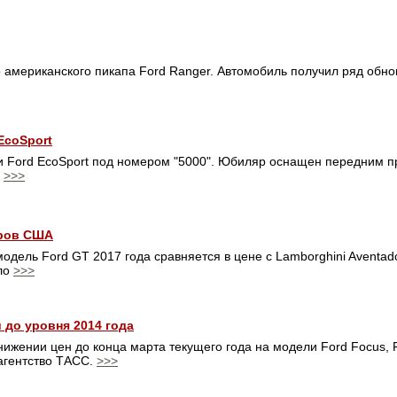
о американского пикапа Ford Ranger. Автомобиль получил ряд обно
EcoSport
и Ford EcoSport под номером "5000". Юбиляр оснащен передним п
ь
>>>
аров США
дель Ford GT 2017 года сравняется в цене с Lamborghini Aventador
ло
>>>
 до уровня 2014 года
ижении цен до конца марта текущего года на модели Ford Focus, 
 агентство ТАСС.
>>>