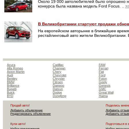
Около 19 000 автолюбителей было опрошено н
конкурса была названа модель Ford Focus. ..
>
В Великобритании стартуют продажи обнов
На европейском авторынке в ближайшее время 
рестайлинговый авто жители Великобритании. В
Acura
Cadillac
FAW
Alfa Romeo
Changan
Ferrari
Aston Martin
Chery
Fiat
Audi
Chevrolet
Ford
Bentley
Chrysler
Foton
BMW
Citroen
Geely
Brilliance
Daewoo
Genesis
Bugatti
Datsun
GMC
Buick
Dodge
Great Wall
BYD
Dongfeng
Haima
Продай авто!
Поделись мнен
Добавить объявление
Добавить отзыв
Редактировать объявление
Добавить отзыв
Купи авто!
Подготовься в 
Найти предложения
Найти автошко