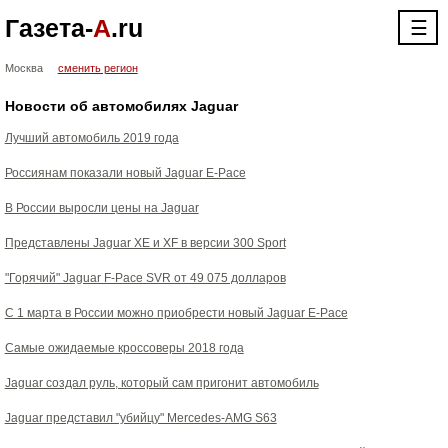
Газета-
А
.ru
☰
Москва
сменить регион
Новости об автомобилях Jaguar
Лучший автомобиль 2019 года
Россиянам показали новый Jaguar E-Pace
В России выросли цены на Jaguar
Представлены Jaguar XE и XF в версии 300 Sport
"Горячий" Jaguar F-Pace SVR от 49 075 долларов
С 1 марта в России можно приобрести новый Jaguar E-Pace
Самые ожидаемые кроссоверы 2018 года
Jaguar создал руль, который сам пригонит автомобиль
Jaguar представил "убийцу" Mercedes-AMG S63‍