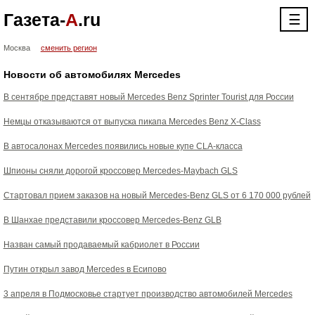
Газета-
А
.ru
☰
Москва
сменить регион
Новости об автомобилях Mercedes
В сентябре представят новый Mercedes Benz Sprinter Tourist для России
Немцы отказываются от выпуска пикапа Mercedes Benz X-Class
В автосалонах Mercedes появились новые купе CLA-класса
Шпионы сняли дорогой кроссовер Mercedes-Maybach GLS
Стартовал прием заказов на новый Mercedes-Benz GLS от 6 170 000 рублей
В Шанхае представили кроссовер Mercedes-Benz GLB
Назван самый продаваемый кабриолет в России
Путин открыл завод Mercedes в Есипово
3 апреля в Подмосковье стартует производство автомобилей Mercedes