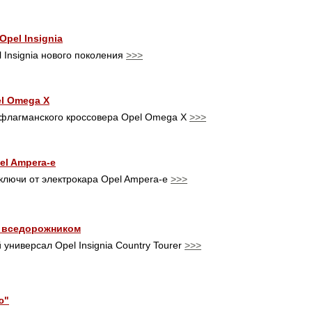
pel Insignia
 Insignia нового поколения
>>>
l Omega X
 флагманского кроссовера Opel Omega X
>>>
el Ampera-e
ключи от электрокара Opel Ampera-e
>>>
ал вседорожником
ниверсал Opel Insignia Country Tourer
>>>
ю"