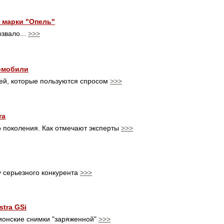
й марки "Опель"
ызвало...
>>>
омобили
ей, которые пользуются спросом
>>>
ra
о поколения. Как отмечают эксперты
>>>
у серьезного конкурента
>>>
tra GSi
ионские снимки "заряженной"
>>>