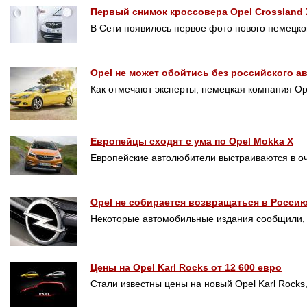
Первый снимок кроссовера Opel Crossland 
В Сети появилось первое фото нового немецко
Opel не может обойтись без российского а
Как отмечают эксперты, немецкая компания Op
Европейцы сходят с ума по Opel Mokka X
Европейские автолюбители выстраиваются в о
Opel не собирается возвращаться в Росси
Некоторые автомобильные издания сообщили, 
Цены на Opel Karl Rocks от 12 600 евро
Стали известны цены на новый Opel Karl Rock