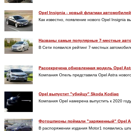
Opel Insignia - новый флагман автомобиле
Как известно, появление нового Opel Insignia в
Названы самые популярные 7-местные авт
В Сети появился рейтинг 7-местных автомобил
Рассекречена обновленная модель Opel Ast
Компания Опель представила Opel Astra новог
Opel выпустит "убийцу" Skoda Kodiaq
Компания Opel намерена выпустить к 2020 год
Фотошпионы поймали "заряженный" Opel As
В распоряжении издания Motor1 появились шп