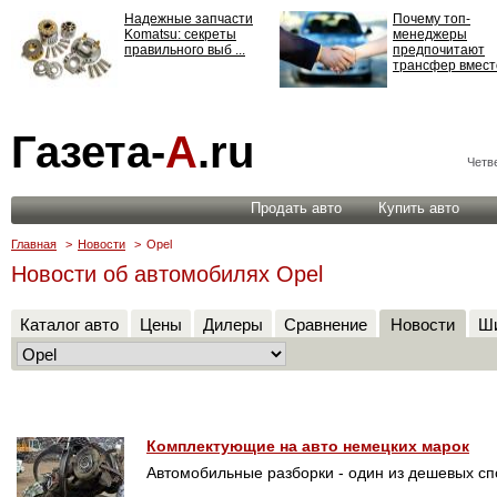
Надежные запчасти
Почему топ-
Komatsu: секреты
менеджеры
правильного выб ...
предпочитают
трансфер вместо
Страхование
Газета-
А
.ru
ответственности: все,
что нужно знать ...
Четве
Продать авто
Купить авто
Главная
>
Новости
>
Opel
Новости об автомобилях Opel
Каталог авто
Цены
Дилеры
Сравнение
Новости
Ши
Комплектующие на авто немецких марок
Автомобильные разборки - один из дешевых спо