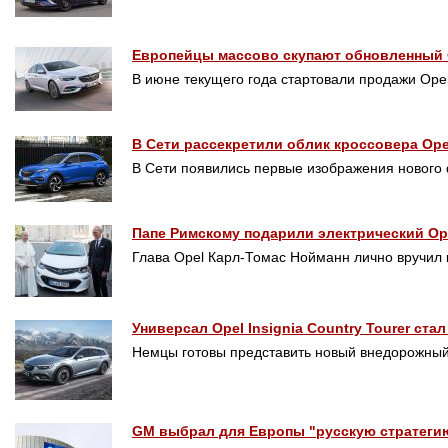
Европейцы массово скупают обновленный O
В июне текущего года стартовали продажи Opel
В Сети рассекретили облик кроссовера Ope
В Сети появились первые изображения нового
Папе Римскому подарили электрический Op
Глава Opel Карл-Томас Нойманн лично вручил 
Универсал Opel Insignia Country Tourer ст
Немцы готовы представить новый внедорожный у
GM выбрал для Европы "русскую стратеги