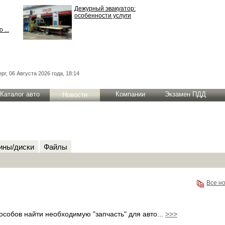
Дежурный эвакуатор:
особенности услуги
 ...
рг, 06 Августа 2026 года, 18:14
Каталог авто
Компании
Экзамен ПДД
Новости
ны/диски
Файлы
Все н
собов найти необходимую "запчасть" для авто...
>>>