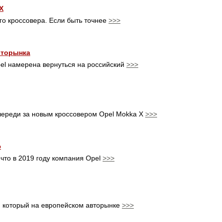
X
го кроссовера. Если быть точнее
>>>
вторынка
el намерена вернуться на российский
>>>
череди за новым кроссовером Opel Mokka X
>>>
ю
что в 2019 году компания Opel
>>>
s, который на европейском авторынке
>>>