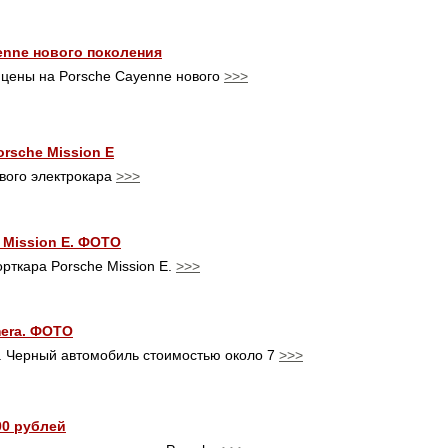
nne нового поколения
, цены на Porsche Cayenne нового
>>>
rsche Mission E
ового электрокара
>>>
 Mission E. ФОТО
рткара Porsche Mission E.
>>>
mera. ФОТО
. Черный автомобиль стоимостью около 7
>>>
00 рублей