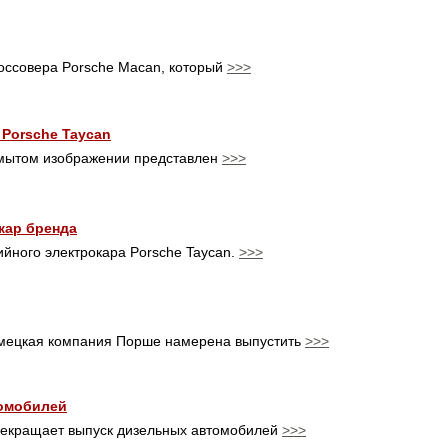
оссовера Porsche Macan, который
>>>
 Porsche Taycan
азмытом изображении представлен
>>>
кар бренда
ийного электрокара Porsche Taycan.
>>>
емецкая компания Порше намерена выпустить
>>>
томобилей
рекращает выпуск дизельных автомобилей
>>>