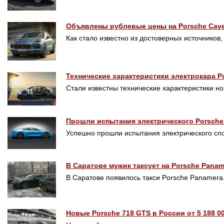
Объявлены рублевые цены на Porsche Caye
Как стало известно из достоверных источников
Технические характеристики электрокара Po
Стали известны технические характеристики н
Прошли испытания электрического Porsche
Успешно прошли испытания электрического спо
В Саратове мужик таксует на Porsche Pana
В Саратове появилось такси Porsche Panamera
Новые Porsche 718 GTS в России от 5 188 0