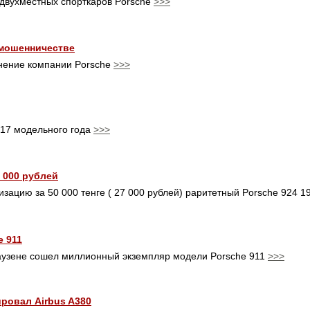
 двухместных спорткаров Porsche
>>>
 мошенничестве
инение компании Porsche
>>>
017 модельного года
>>>
7 000 рублей
изацию за 50 000 тенге ( 27 000 рублей) раритетный Porsche 924 1
 911
аузене сошел миллионный экземпляр модели Porsche 911
>>>
ировал Airbus A380