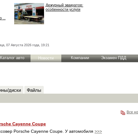
Дежурный эвакуатор:
особенности услуги
 ...
ца, 07 Августа 2026 года, 19:21
Каталог авто
Компании
Экзамен ПДД
Новости
ны/диски
Файлы
Все н
sche Cayenne Coupe
ссовер Porsche Cayenne Coupe. У автомобиля
>>>