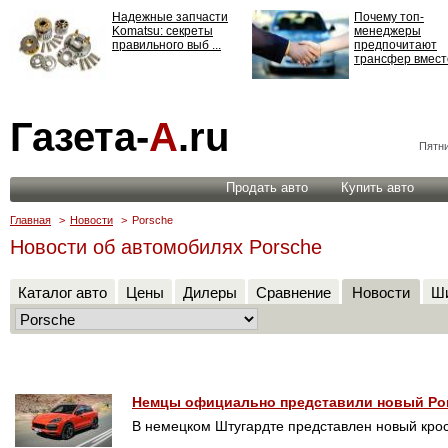
Надежные запчасти
Почему топ-
Komatsu: секреты
менеджеры
правильного выб ...
предпочитают
трансфер вместо
Страхование
Газета-
А
.ru
ответственности: все,
что нужно знать ...
Пятни
Продать авто
Купить авто
Главная
>
Новости
>
Porsche
Новости об автомобилях Porsche
Каталог авто
Цены
Дилеры
Сравнение
Новости
Ши
Немцы официально представили новый Por
В немецком Штугардте представлен новый кро