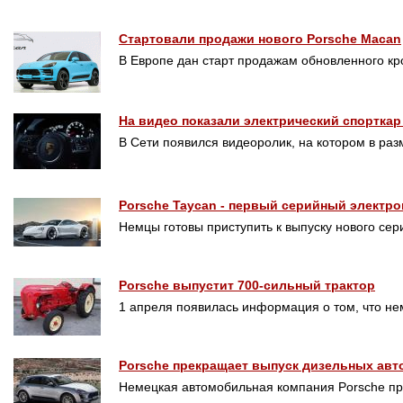
Стартовали продажи нового Porsche Macan
В Европе дан старт продажам обновленного кр
На видео показали электрический спорткар
В Сети появился видеоролик, на котором в р
Porsche Taycan - первый серийный электро
Немцы готовы приступить к выпуску нового сер
Porsche выпустит 700-сильный трактор
1 апреля появилась информация о том, что н
Porsche прекращает выпуск дизельных ав
Немецкая автомобильная компания Porsche п