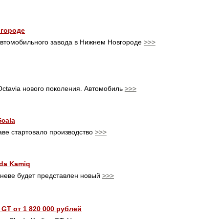
вгороде
автомобильного завода в Нижнем Новгороде
>>>
ctavia нового поколения. Автомобиль
>>>
Scala
аве стартовало производство
>>>
da Kamiq
неве будет представлен новый
>>>
GT от 1 820 000 рублей