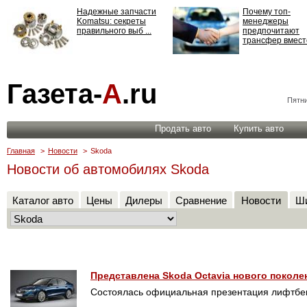
Надежные запчасти
Почему топ-
Komatsu: секреты
менеджеры
правильного выб ...
предпочитают
трансфер вместо
Страхование
Газета-
А
.ru
ответственности: все,
что нужно знать ...
Пятни
Продать авто
Купить авто
Главная
>
Новости
>
Skoda
Новости об автомобилях Skoda
Каталог авто
Цены
Дилеры
Сравнение
Новости
Ши
Представлена Skoda Octavia нового поколе
Состоялась официальная презентация лифтбека