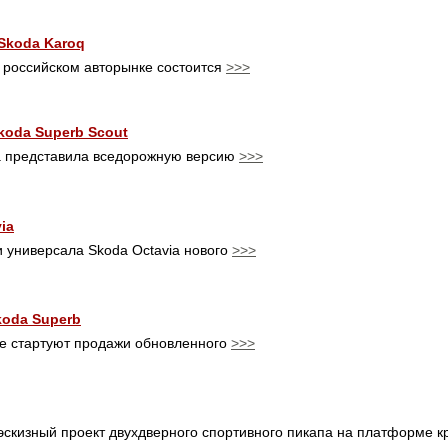
Skoda Karoq
на российском авторынке состоится
>>>
oda Superb Scout
а представила вседорожную версию
>>>
ia
 универсала Skoda Octavia нового
>>>
oda Superb
ке стартуют продажи обновленного
>>>
скизный проект двухдверного спортивного пикапа на платформе к