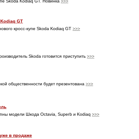
пе Skoda Kodiaq GT. Новинка
>>>
 Kodiaq GT
ового кросс-купе Skoda Kodiaq GT
>>>
роизводитель Skoda готовится приступить
>>>
кой общественности будет презентована
>>>
ель
пны модели Шкода Octavia, Superb и Kodiaq
>>>
уже в продаже