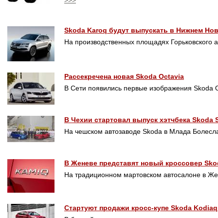
>>>
Skoda Karoq будут выпускать в Нижнем Но
На производственных площадях Горьковского 
Рассекречена новая Skoda Octavia
В Сети появились первые изображения Skoda O
В Чехии стартовал выпуск хэтчбека Skoda 
На чешском автозаводе Skoda в Млада Болесл
В Женеве представят новый кроссовер Sko
На традиционном мартовском автосалоне в Же
Стартуют продажи кросс-купе Skoda Kodiaq 