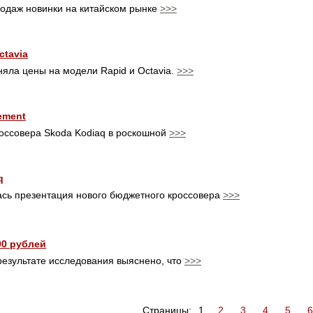
родаж новинки на китайском рынке
>>>
ctavia
яла цены на модели Rapid и Octavia.
>>>
ement
оссовера Skoda Kodiaq в роскошной
>>>
‍
ась презентация нового бюджетного кроссовера
>>>
00 рублей
 результате исследования выяснено, что
>>>
Страницы:
1
2
3
4
5
6