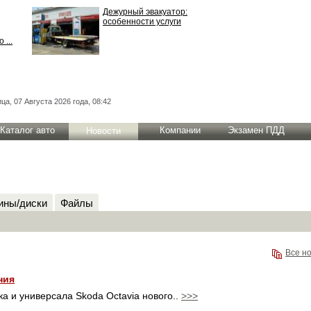
Дежурный эвакуатор:
особенности услуги
 ...
ца, 07 Августа 2026 года, 08:42
Каталог авто
Компании
Экзамен ПДД
Новости
ны/диски
Файлы
Все н
ния
 и универсала Skoda Octavia нового..
>>>