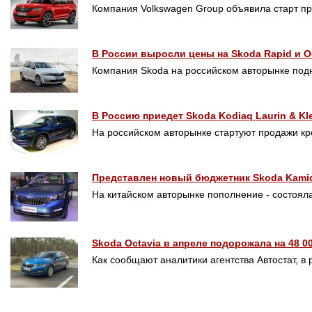
Компания Volkswagen Group объявила старт п
В России выросли цены на Skoda Rapid и O
Компания Skoda на российском авторынке подн
В Россию приедет Skoda Kodiaq Laurin & Kl
На российском авторынке стартуют продажи кр
Представлен новый бюджетник Skoda Kamiq
На китайском авторынке пополнение - состоял
Skoda Octavia в апреле подорожала на 48 0
Как сообщают аналитики агентства Автостат, в