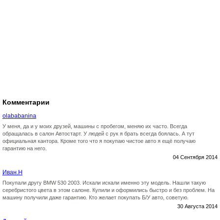
Комментарии
olababanina
У меня, да и у моих друзей, машины с пробегом, меняю их часто. Всегда
обращалась в салон Автостарт. У людей с рук я брать всегда боялась. А тут
официальная кантора. Кроме того что я покупаю чистое авто я ещё получаю
гарантию на него.
04 Сентября 2014
Иван.Н
Покупали другу BMW 530 2003. Искали искали именно эту модель. Нашли такую
серебристого цвета в этом салоне. Купили и оформились быстро и без проблем. На
машину получили даже гарантию. Кто желает покупать Б/У авто, советую.
30 Августа 2014