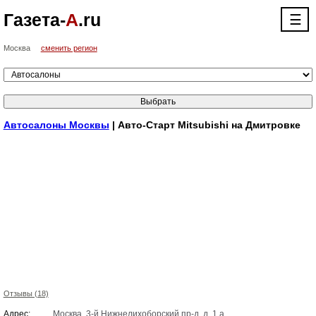
Газета-
А
.ru
☰
Москва
сменить регион
Автосалоны Москвы
| Авто-Старт Mitsubishi на Дмитровке
Отзывы (18)
Адрес:
Москва, 3-й Нижнелихоборский пр-д, д. 1 а