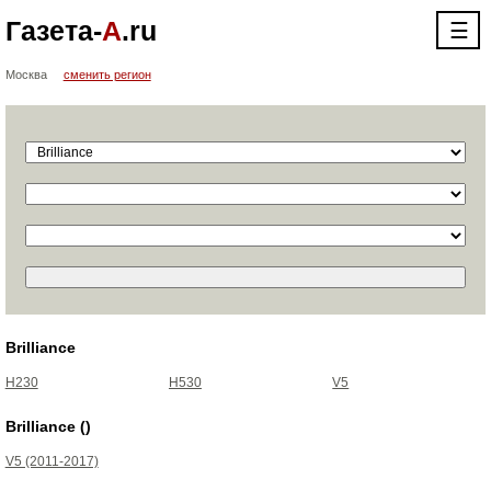
Газета-
А
.ru
☰
Москва
сменить регион
Brilliance
H230
H530
V5
Brilliance ()
V5 (2011-2017)