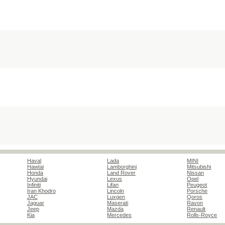
Haval
Lada
MINI
Hawtai
Lamborghini
Mitsubishi
Honda
Land Rover
Nissan
Hyundai
Lexus
Opel
Infiniti
Lifan
Peugeot
Iran Khodro
Lincoln
Porsche
JAC
Luxgen
Qoros
Jaguar
Maserati
Ravon
Jeep
Mazda
Renault
Kia
Mercedes
Rolls-Royce