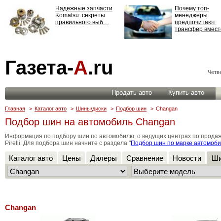
Надежные запчасти
Почему топ-
Komatsu: секреты
менеджеры
правильного выб ...
предпочитают
трансфер вместо
Страхование
Газета-
А
.ru
ответственности: все,
что нужно знать ...
Четве
Продать авто
Купить авто
Главная
>
Каталог авто
>
Шины/диски
>
Подбор шин
>
Changan
Подбор шин на автомобиль Changan
Информация по подбору шин по автомобилю, о ведущих центрах по продаже ши
Pirelli. Для подбора шин начните с раздела "
Подбор шин по марке автомоб
Каталог авто
Цены
Дилеры
Сравнение
Новости
Ши
Changan