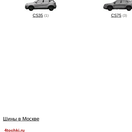
CS35
CS75
(1)
(3)
Шины в Москве
4tochki.ru