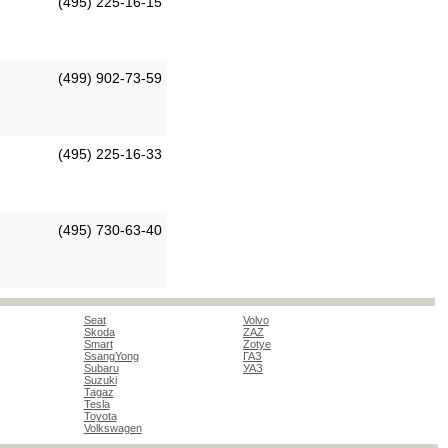
(495) 225-16-15
(499) 902-73-59
(495) 225-16-33
(495) 730-63-40
Seat
Volvo
Skoda
ZAZ
Smart
Zotye
SsangYong
ГАЗ
Subaru
УАЗ
Suzuki
Tagaz
Tesla
Toyota
Volkswagen