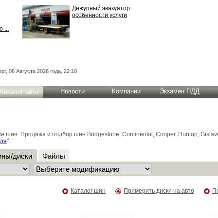
Дежурный эвакуатор:
особенности услуги
 ...
рг, 06 Августа 2026 года, 22:10
Новости
Компании
Экзамен ПДД
Каталог авто
н. Продажа и подбор шин Bridgestone, Continental, Cooper, Dunlop, Gislaved
иля
".
ны/диски
Файлы
Каталог шин
Примерить диски на авто
П