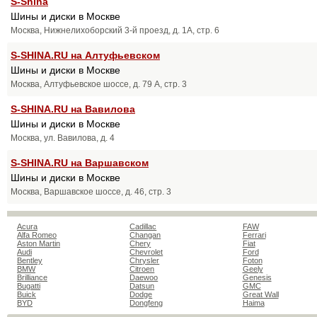
S-Shina
Шины и диски в Москве
Москва, Нижнелихоборский 3-й проезд, д. 1А, стр. 6
S-SHINA.RU на Алтуфьевском
Шины и диски в Москве
Москва, Алтуфьевское шоссе, д. 79 А, стр. 3
S-SHINA.RU на Вавилова
Шины и диски в Москве
Москва, ул. Вавилова, д. 4
S-SHINA.RU на Варшавском
Шины и диски в Москве
Москва, Варшавское шоссе, д. 46, стр. 3
Acura
Cadillac
FAW
Alfa Romeo
Changan
Ferrari
Aston Martin
Chery
Fiat
Audi
Chevrolet
Ford
Bentley
Chrysler
Foton
BMW
Citroen
Geely
Brilliance
Daewoo
Genesis
Bugatti
Datsun
GMC
Buick
Dodge
Great Wall
BYD
Dongfeng
Haima