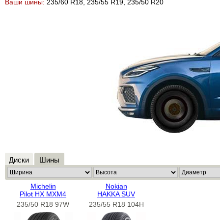
Ваши шины:
235/60 R18, 235/55 R19, 235/50 R20
Диски
Шины
Michelin
Nokian
Pilot HX MXM4
HAKKA SUV
235/50 R18 97W
235/55 R18 104H