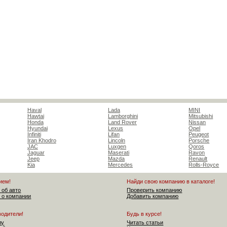
Haval
Lada
MINI
Hawtai
Lamborghini
Mitsubishi
Honda
Land Rover
Nissan
Hyundai
Lexus
Opel
Infiniti
Lifan
Peugeot
Iran Khodro
Lincoln
Porsche
JAC
Luxgen
Qoros
Jaguar
Maserati
Ravon
Jeep
Mazda
Renault
Kia
Mercedes
Rolls-Royce
ием!
Найди свою компанию в каталоге!
 об авто
Проверить компанию
 о компании
Добавить компанию
водители!
Будь в курсе!
лу
Читать статьи