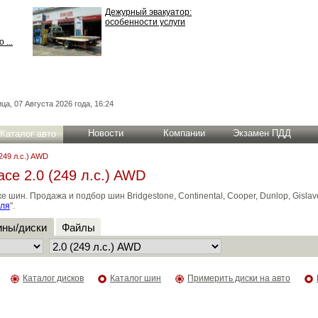
Дежурный эвакуатор:
особенности услуги
 ...
ца, 07 Августа 2026 года, 16:24
Новости
Компании
Экзамен ПДД
Каталог авто
(249 л.с.) AWD
ce 2.0 (249 л.с.) AWD
н. Продажа и подбор шин Bridgestone, Continental, Cooper, Dunlop, Gislaved
иля
".
ны/диски
Файлы
Каталог дисков
Каталог шин
Примерить диски на авто