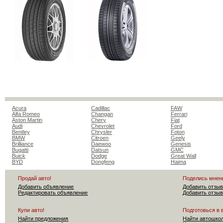
Acura
Cadillac
FAW
Alfa Romeo
Changan
Ferrari
Aston Martin
Chery
Fiat
Audi
Chevrolet
Ford
Bentley
Chrysler
Foton
BMW
Citroen
Geely
Brilliance
Daewoo
Genesis
Bugatti
Datsun
GMC
Buick
Dodge
Great Wall
BYD
Dongfeng
Haima
Продай авто!
Поделись мнен
Добавить объявление
Добавить отзыв
Редактировать объявление
Добавить отзыв
Купи авто!
Подготовься в 
Найти предложения
Найти автошко