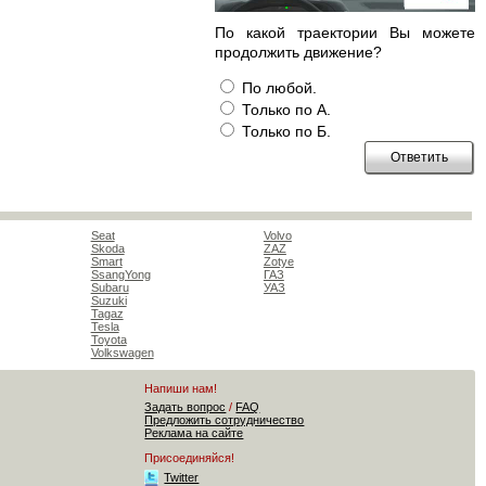
По какой траектории Вы можете
продолжить движение?
По любой.
Только по А.
Только по Б.
Seat
Volvo
Skoda
ZAZ
Smart
Zotye
SsangYong
ГАЗ
Subaru
УАЗ
Suzuki
Tagaz
Tesla
Toyota
Volkswagen
Напиши нам!
Задать вопрос
/
FAQ
Предложить сотрудничество
Реклама на сайте
Присоединяйся!
Twitter