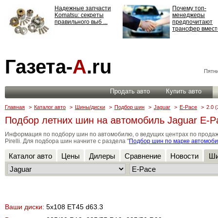
Надежные запчасти
Почему топ-
Komatsu: секреты
менеджеры
правильного выб ...
предпочитают
трансфер вместо
Страхование
Газета-
А
.ru
ответственности: все,
что нужно знать ...
Пятни
Продать авто
Купить авто
Главная
>
Каталог авто
>
Шины/диски
>
Подбор шин
>
Jaguar
>
E-Pace
>
2.0 
Подбор летних шин на автомобиль Jaguar E-Pa
Информация по подбору шин по автомобилю, о ведущих центрах по продаже ши
Pirelli. Для подбора шин начните с раздела "
Подбор шин по марке автомоб
Каталог авто
Цены
Дилеры
Сравнение
Новости
Ши
Ваши диски:
5x108 ET45 d63.3