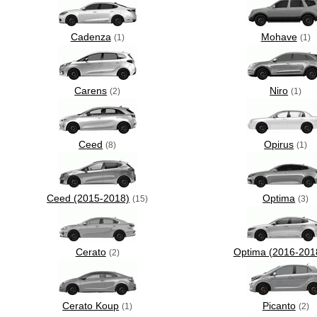
Cadenza
Mohave
(1)
(1)
Carens
Niro
(2)
(1)
Ceed
Opirus
(8)
(1)
Ceed (2015-2018)
Optima
(15)
(3)
Cerato
Optima (2016-201
(2)
Cerato Koup
Picanto
(1)
(2)