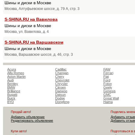
Шины и диски в Москве
Москва, Алтуфьевское шоссе, д. 79 А, стр. 3
S-SHINA.RU на Вавилова
Шины и диски в Москве
Москва, ул. Вавилова, д. 4
S-SHINA.RU на Варшавском
Шины и диски в Москве
Москва, Варшавское шоссе, д. 46, стр. 3
Acura
Cadillac
FAW
Alfa Romeo
Changan
Ferrari
Aston Martin
Chery
Fiat
Audi
Chevrolet
Ford
Bentley
Chrysler
Foton
BMW
Citroen
Geely
Brilliance
Daewoo
Genesis
Bugatti
Datsun
GMC
Buick
Dodge
Great Wall
BYD
Dongfeng
Haima
Продай авто!
Поделись мнен
Добавить объявление
Добавить отзыв
Редактировать объявление
Добавить отзыв
Купи авто!
Подготовься в 