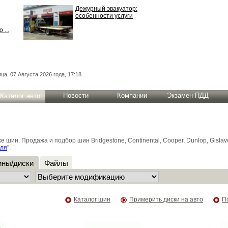
Дежурный эвакуатор:
особенности услуги
 ...
ца, 07 Августа 2026 года, 17:18
Новости
Компании
Экзамен ПДД
Каталог авто
н. Продажа и подбор шин Bridgestone, Continental, Cooper, Dunlop, Gislaved
иля
".
ны/диски
Файлы
Каталог шин
Примерить диски на авто
П