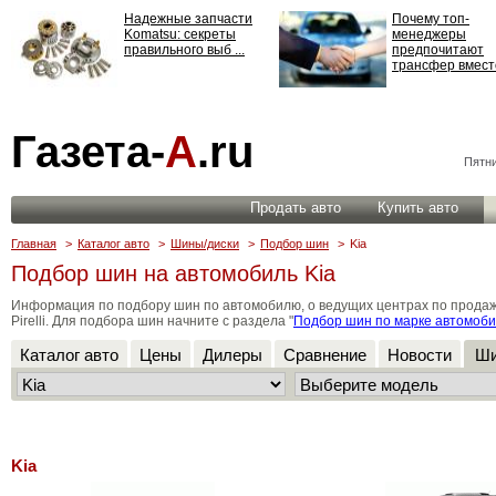
Надежные запчасти
Почему топ-
Komatsu: секреты
менеджеры
правильного выб ...
предпочитают
трансфер вместо
Страхование
Газета-
А
.ru
ответственности: все,
что нужно знать ...
Пятни
Продать авто
Купить авто
Главная
>
Каталог авто
>
Шины/диски
>
Подбор шин
>
Kia
Подбор шин на автомобиль Kia
Информация по подбору шин по автомобилю, о ведущих центрах по продаже ши
Pirelli. Для подбора шин начните с раздела "
Подбор шин по марке автомоб
Каталог авто
Цены
Дилеры
Сравнение
Новости
Ши
Kia