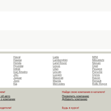
Haval
Lada
MINI
Hawtai
Lamborghini
Mitsubishi
Honda
Land Rover
Nissan
Hyundai
Lexus
Opel
Infiniti
Lifan
Peugeot
Iran Khodro
Lincoln
Porsche
JAC
Luxgen
Qoros
Jaguar
Maserati
Ravon
Jeep
Mazda
Renault
Kia
Mercedes
Rolls-Royce
ием!
Найди свою компанию в каталоге!
 об авто
Проверить компанию
 о компании
Добавить компанию
водители!
Будь в курсе!