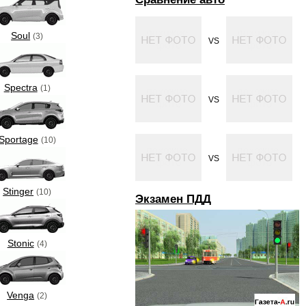
Soul
(3)
VS
Spectra
(1)
VS
Sportage
(10)
VS
Stinger
(10)
Экзамен ПДД
Stonic
(4)
Venga
(2)