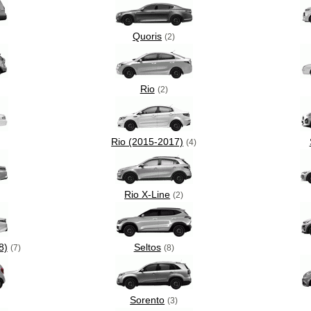
Quoris
(2)
Rio
(2)
Rio (2015-2017)
(4)
Rio X-Line
(2)
8)
Seltos
(7)
(8)
Sorento
(3)