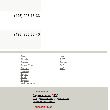
(495) 225-16-33
(495) 730-63-40
Seat
Volvo
Skoda
ZAZ
Smart
Zotye
SsangYong
ГАЗ
Subaru
УАЗ
Suzuki
Tagaz
Tesla
Toyota
Volkswagen
Напиши нам!
Задать вопрос
/
FAQ
Предложить сотрудничество
Реклама на сайте
Присоединяйся!