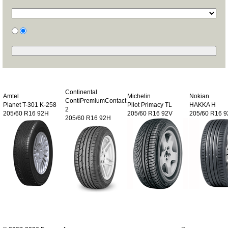
Continental
Amtel
Michelin
Nokian
ContiPremiumContact
Planet T-301 K-258
Pilot Primacy TL
HAKKA H
2
205/60 R16 92H
205/60 R16 92V
205/60 R16 
205/60 R16 92H