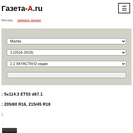
Газета-
А
.ru
☰
Москва
сменить регион
: 5x114.3 ET53 d67.1
: 205/60 R16, 215/45 R18
:
: