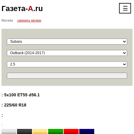
Газета-
А
.ru
☰
Москва
сменить регион
: 5x100 ET55 d56.1
: 225/60 R18
:
: